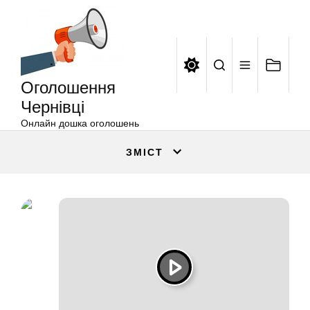
Оголошення
Перейти
Чернівці
до
вмісту
Оголошення
Чернівці
Онлайн дошка оголошень
ЗМІСТ