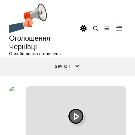
Оголошення
Перейти
Чернівці
до
вмісту
Оголошення
Чернівці
Онлайн дошка оголошень
ЗМІСТ