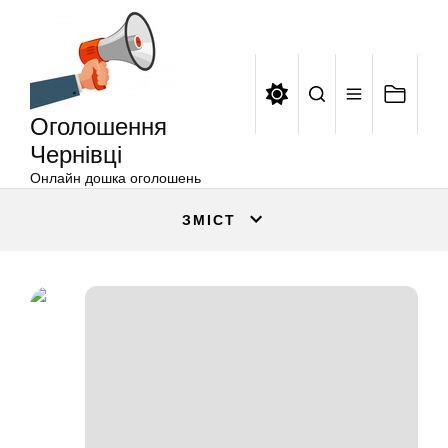
Оголошення
Перейти
Чернівці
до
вмісту
Оголошення
Чернівці
Онлайн дошка оголошень
ЗМІСТ