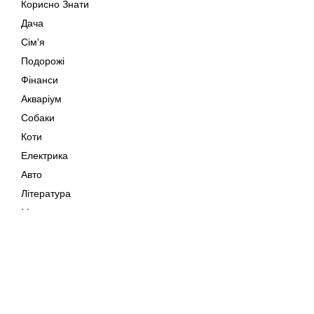
Корисно Знати
Дача
Сім'я
Подорожі
Фінанси
Акваріум
Собаки
Коти
Електрика
Авто
Література
Музика
Дозвілля
Кіно
Мапа сайту
Своїми Руками
Тварини
Авторське право © 202
Поради