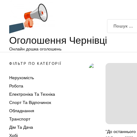
Оголошення
Перейти
Чернівці
до
вмісту
Оголошення Чернівці
Онлайн дошка оголошень
ФІЛЬТР ПО КАТЕГОРІЇ
Нерухомість
Робота
Електроніка Та Техніка
Спорт Та Відпочинок
Обладнання
Транспорт
Дім Та Дача
“До останнього
Хобі