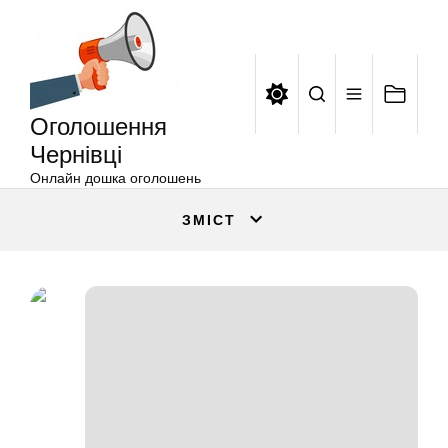
Оголошення
Перейти
Чернівці
до
вмісту
Оголошення
Чернівці
Онлайн дошка оголошень
ЗМІСТ