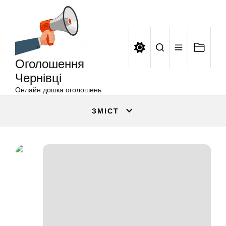
Оголошення
Перейти
Чернівці
до
вмісту
Оголошення
Чернівці
Онлайн дошка оголошень
ЗМІСТ