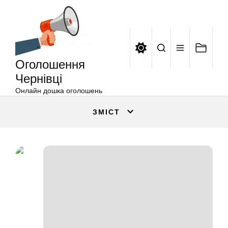
Оголошення
Перейти
Чернівці
до
вмісту
Оголошення
Чернівці
Онлайн дошка оголошень
ЗМІСТ