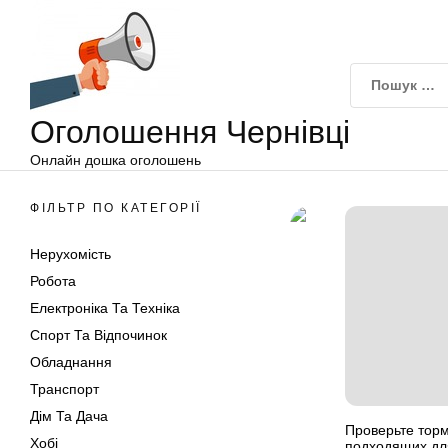
Оголошення
Перейти
Чернівці
до
вмісту
Оголошення Чернівці
Онлайн дошка оголошень
ФІЛЬТР ПО КАТЕГОРІЇ
Нерухомість
Робота
Електроніка Та Техніка
Спорт Та Відпочинок
Обладнання
Транспорт
Дім Та Дача
Проверьте торм
Хобі
подходящих дл