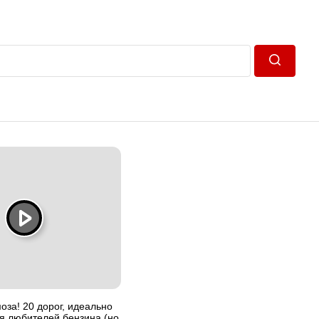
Пошук
оза! 20 дорог, идеально
я любителей бензина (но