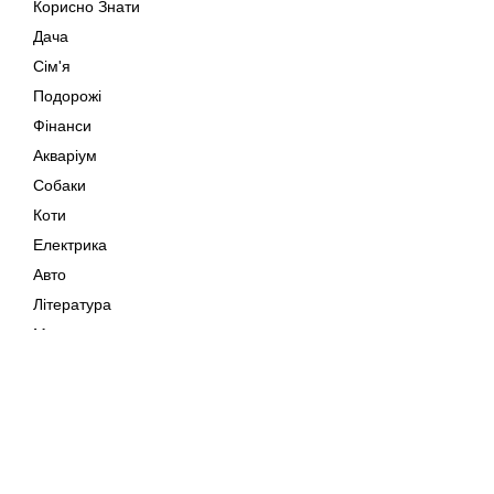
Корисно Знати
Дача
Сім'я
Подорожі
Фінанси
Акваріум
Собаки
Коти
Електрика
Авто
Література
Музика
Дозвілля
Кіно
Мапа сайту
Своїми Руками
Тварини
Авторське право © 202
Поради