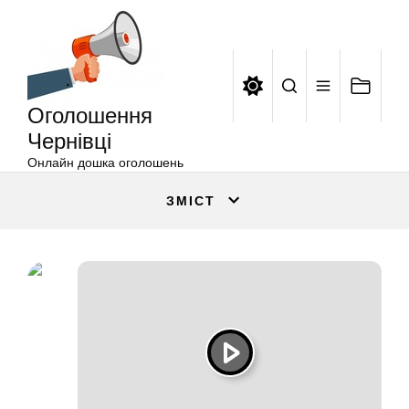
Оголошення
Перейти
Чернівці
до
вмісту
Оголошення
Чернівці
Онлайн дошка оголошень
ЗМІСТ