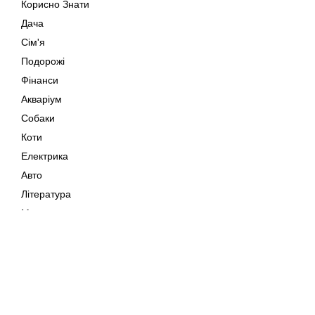
Корисно Знати
Дача
Сім'я
Подорожі
Фінанси
Акваріум
Собаки
Коти
Електрика
Авто
Література
Музика
Дозвілля
Кіно
Мапа сайту
Своїми Руками
Тварини
Авторське право © 202
Поради