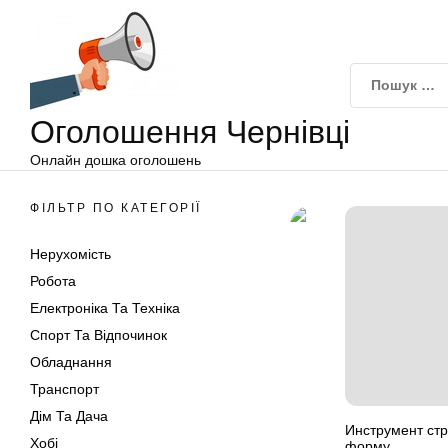
Оголошення
Перейти
Чернівці
до
вмісту
Оголошення Чернівці
Онлайн дошка оголошень
ФІЛЬТР ПО КАТЕГОРІЇ
Нерухомість
Робота
Електроніка Та Техніка
Спорт Та Відпочинок
Обладнання
Транспорт
Дім Та Дача
Инструмент ст
Хобі
форму