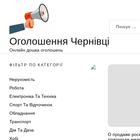
Оголошення
Перейти
Чернівці
до
вмісту
Оголошення Чернівці
Онлайн дошка оголошень
ФІЛЬТР ПО КАТЕГОРІЇ
Нерухомість
Робота
Електроніка Та Техніка
Спорт Та Відпочинок
Обладнання
Транспорт
Дім Та Дача
О продаже рос
Хобі
пригороде мел