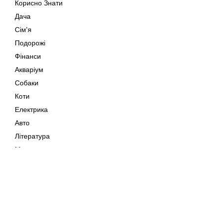
Корисно Знати
Дача
Сім'я
Подорожі
Фінанси
Акваріум
Собаки
Коти
Електрика
Авто
Література
Музика
Дозвілля
Кіно
Мапа сайту
Своїми Руками
Тварини
Авторське право © 202
Поради