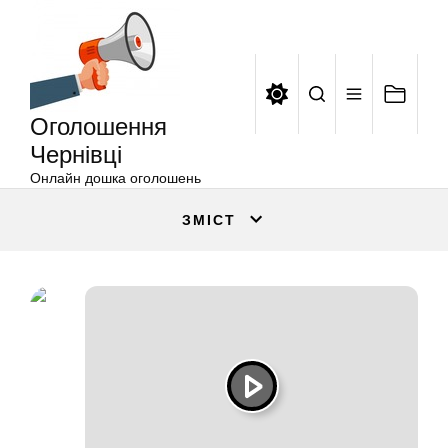
Оголошення
Перейти
Чернівці
до
вмісту
Оголошення
Чернівці
Онлайн дошка оголошень
ЗМІСТ