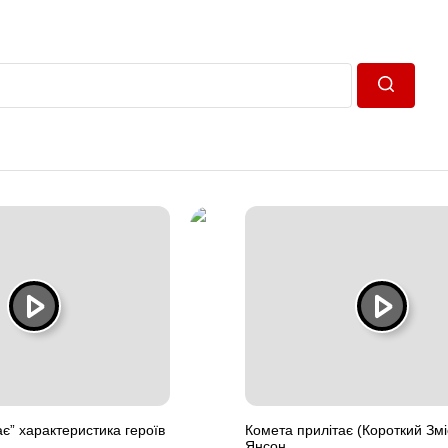
Пошук
ає” характеристика героїв
Комета прилітає (Короткий Змі
Янсон