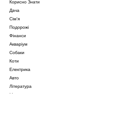
Корисно Знати
Дача
Сім'я
Подорожі
Фінанси
Акваріум
Собаки
Коти
Електрика
Авто
Література
Музика
Дозвілля
Кіно
Мапа сайту
Своїми Руками
Тварини
Авторське право © 202
Поради