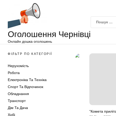
Оголошення
Перейти
Чернівці
до
вмісту
Оголошення Чернівці
Онлайн дошка оголошень
ФІЛЬТР ПО КАТЕГОРІЇ
Нерухомість
Робота
Електроніка Та Техніка
Спорт Та Відпочинок
Обладнання
Транспорт
Дім Та Дача
“Комета приліт
Хобі