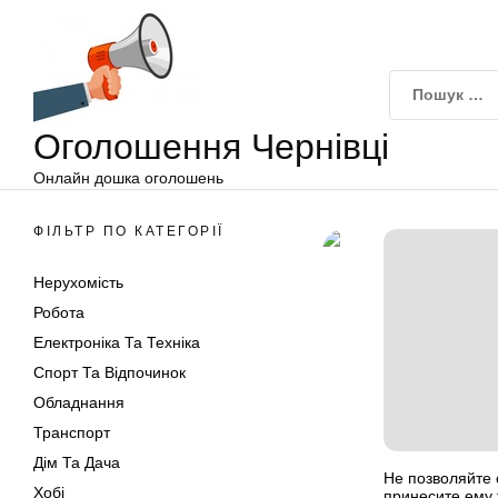
Оголошення
Перейти
Чернівці
до
вмісту
Оголошення Чернівці
Онлайн дошка оголошень
ФІЛЬТР ПО КАТЕГОРІЇ
Нерухомість
Робота
Електроніка Та Техніка
Спорт Та Відпочинок
Обладнання
Транспорт
Дім Та Дача
Не позволяйте 
Хобі
принесите ему 