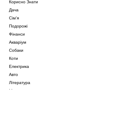
Корисно Знати
Дача
Сім'я
Подорожі
Фінанси
Акваріум
Собаки
Коти
Електрика
Авто
Література
Музика
Дозвілля
Кіно
Мапа сайту
Своїми Руками
Тварини
Авторське право © 202
Поради