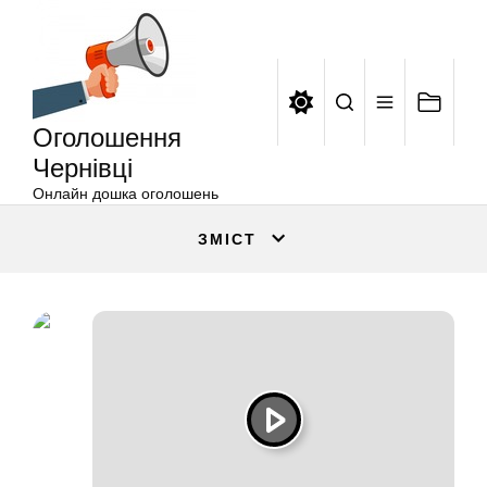
Оголошення
Перейти
Чернівці
до
вмісту
Оголошення
Чернівці
Онлайн дошка оголошень
ЗМІСТ