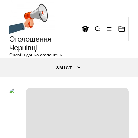
Оголошення
Перейти
Чернівці
до
вмісту
Оголошення
Чернівці
Онлайн дошка оголошень
ЗМІСТ