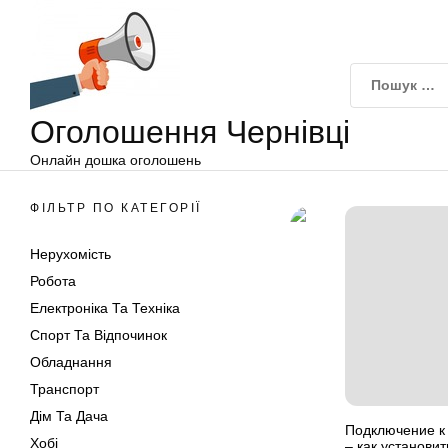
Оголошення
Перейти
Чернівці
до
вмісту
Оголошення Чернівці
Онлайн дошка оголошень
ФІЛЬТР ПО КАТЕГОРІЇ
Нерухомість
Робота
Електроніка Та Техніка
Спорт Та Відпочинок
Обладнання
Транспорт
Дім Та Дача
Подключение к
Хобі
– как установит