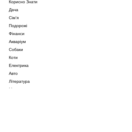
Корисно Знати
Дача
Сім'я
Подорожі
Фінанси
Акваріум
Собаки
Коти
Електрика
Авто
Література
Музика
Дозвілля
Кіно
Мапа сайту
Своїми Руками
Тварини
Авторське право © 202
Поради