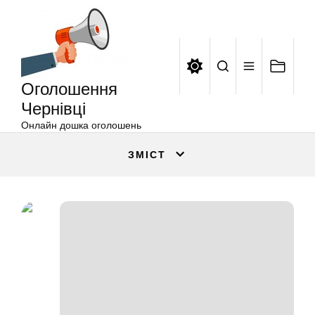
Оголошення
Перейти
Чернівці
до
вмісту
Оголошення
Чернівці
Онлайн дошка оголошень
ЗМІСТ