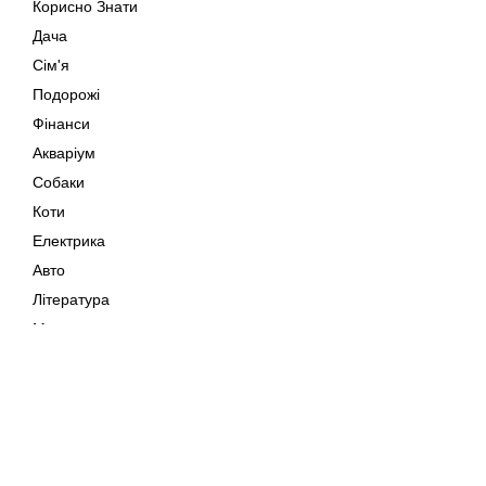
Корисно Знати
Дача
Сім'я
Подорожі
Фінанси
Акваріум
Собаки
Коти
Електрика
Авто
Література
Музика
Дозвілля
Кіно
Мапа сайту
Своїми Руками
Тварини
Авторське право © 202
Поради