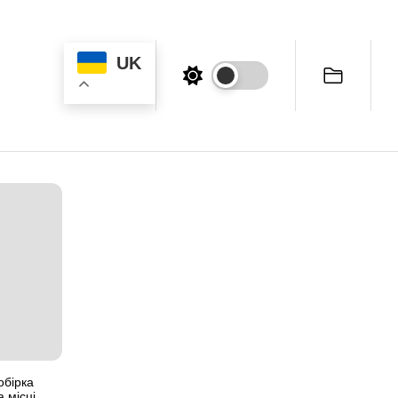
UK
обірка
а місці