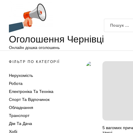
Оголошення
Перейти
Чернівці
до
вмісту
Оголошення Чернівці
Онлайн дошка оголошень
ФІЛЬТР ПО КАТЕГОРІЇ
Нерухомість
Робота
Електроніка Та Техніка
Спорт Та Відпочинок
Обладнання
Транспорт
Дім Та Дача
5 вагомих прич
Хобі
танці