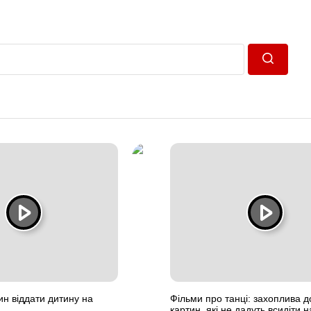
Пошук
ин віддати дитину на
Фільми про танці: захоплива д
картин, які не дадуть всидіти н