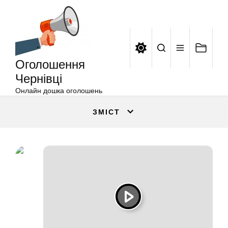
Оголошення
Перейти
Чернівці
до
вмісту
Оголошення
Чернівці
Онлайн дошка оголошень
ЗМІСТ