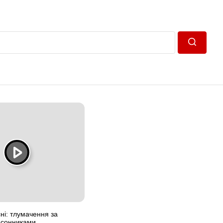
Пошук
ні: тлумачення за
 сонниками