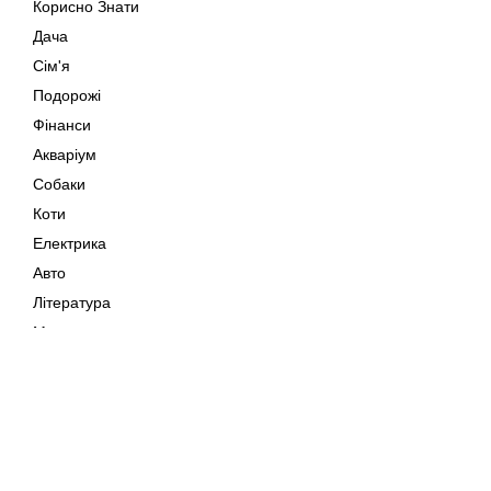
Корисно Знати
Дача
Сім'я
Подорожі
Фінанси
Акваріум
Собаки
Коти
Електрика
Авто
Література
Музика
Дозвілля
Кіно
Мапа сайту
Своїми Руками
Тварини
Авторське право © 202
Поради