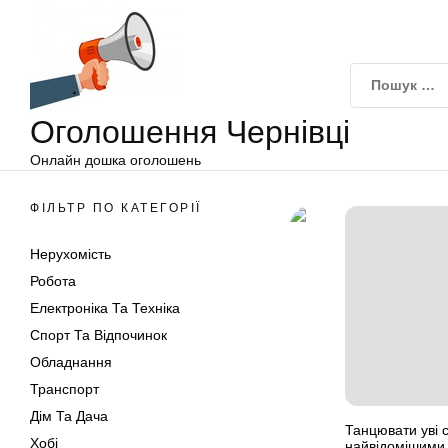
Оголошення
Перейти
Чернівці
до
вмісту
Оголошення Чернівці
Онлайн дошка оголошень
ФІЛЬТР ПО КАТЕГОРІЇ
Нерухомість
Робота
Електроніка Та Техніка
Спорт Та Відпочинок
Обладнання
Транспорт
Дім Та Дача
Танцювати уві с
Хобі
найвідомішими