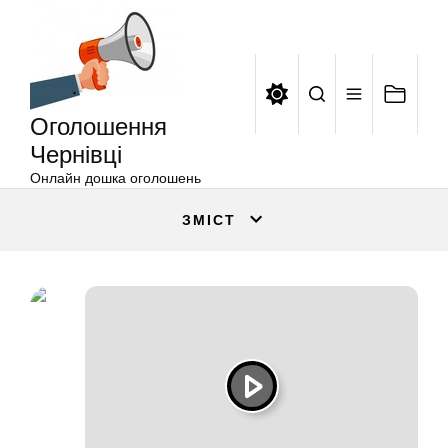
Оголошення
Перейти
Чернівці
до
вмісту
Оголошення
Чернівці
Онлайн дошка оголошень
ЗМІСТ