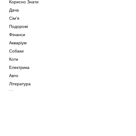
Корисно Знати
Дача
Сім'я
Подорожі
Фінанси
Акваріум
Собаки
Коти
Електрика
Авто
Література
Музика
Дозвілля
Кіно
Мапа сайту
Своїми Руками
Тварини
Авторське право © 202
Поради