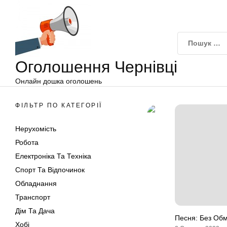
Оголошення
Перейти
Чернівці
до
вмісту
Оголошення Чернівці
Онлайн дошка оголошень
ФІЛЬТР ПО КАТЕГОРІЇ
Нерухомість
Робота
Електроніка Та Техніка
Спорт Та Відпочинок
Обладнання
Транспорт
Дім Та Дача
Песня: Без Об
Хобі