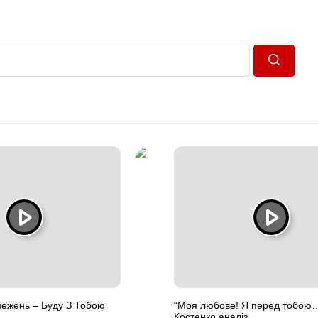
Пошук
межень – Буду З Тобою
“Моя любове! Я перед тобою…
Костенко аналіз