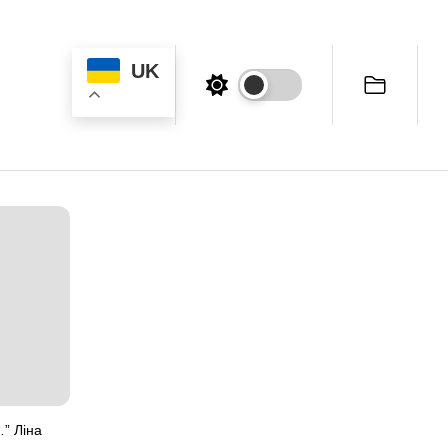
UK
” Ліна