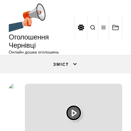
Оголошення
Перейти
Чернівці
до
вмісту
Оголошення
Чернівці
Онлайн дошка оголошень
ЗМІСТ