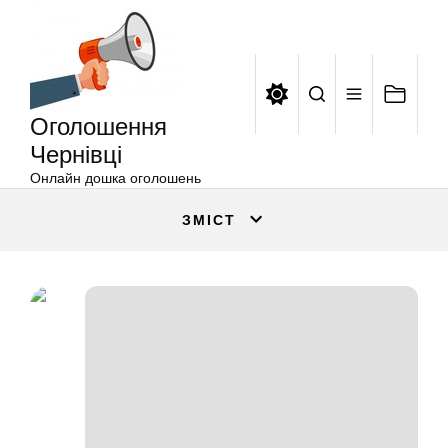
Оголошення
Перейти
Чернівці
до
вмісту
Оголошення
Чернівці
Онлайн дошка оголошень
ЗМІСТ