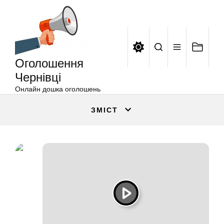
Оголошення
Перейти
Чернівці
до
вмісту
Оголошення
Чернівці
Онлайн дошка оголошень
ЗМІСТ