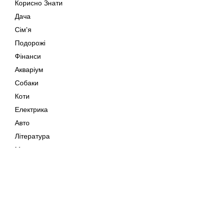
Корисно Знати
Дача
Сім'я
Подорожі
Фінанси
Акваріум
Собаки
Коти
Електрика
Авто
Література
Музика
Дозвілля
Кіно
Мапа сайту
Своїми Руками
Тварини
Авторське право © 202
Поради