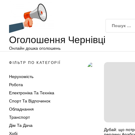
Оголошення
Перейти
Чернівці
до
вмісту
Оголошення Чернівці
Онлайн дошка оголошень
ФІЛЬТР ПО КАТЕГОРІЇ
Нерухомість
Робота
Електроніка Та Техніка
Спорт Та Відпочинок
Обладнання
Транспорт
Дім Та Дача
Дубай: що потр
Хобі
перлину Арабсь