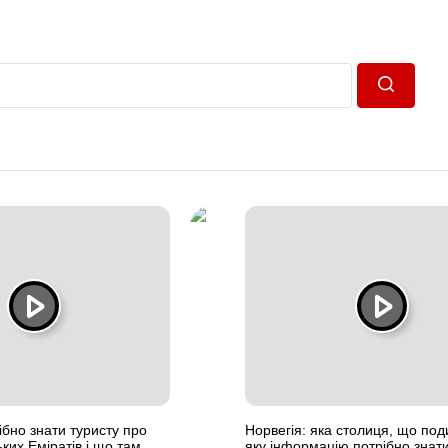
Пошук
ібно знати туристу про
Норвегія: яка столиця, що под
ких Еміратів і що там
яку інформацію потрібно знати