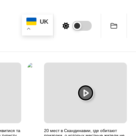
UK
ивитися та
20 мест в Скандинавии, где обитают
 туристу
призраки, о которых местные жители не