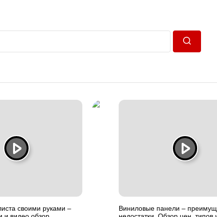
Пошук
иста своими руками –
Виниловые панели – преимущ
и и видео обзор
недостатки. Обзор цен, типов 