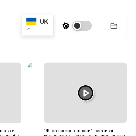
UK
ества и
“Жінка повинна терпіти”: негативні
и способа
установки, які заважають вашому щастю