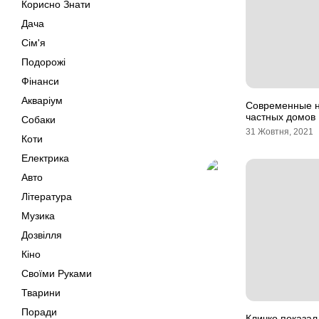
Корисно Знати
Дача
Сім'я
Подорожі
Фінанси
Акваріум
Современные н
частных домов
Собаки
31 Жовтня, 2021
Коти
Електрика
Авто
Література
Музика
Дозвілля
Кіно
Своїми Руками
Тварини
Поради
Кличко показал