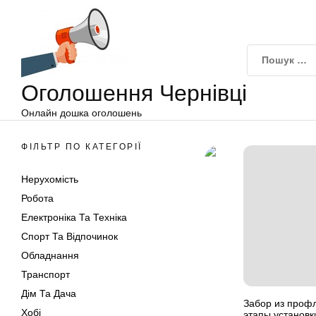
Оголошення
Перейти
Чернівці
до
вмісту
Оголошення Чернівці
Онлайн дошка оголошень
ФІЛЬТР ПО КАТЕГОРІЇ
Нерухомість
Робота
Електроніка Та Техніка
Спорт Та Відпочинок
Обладнання
Транспорт
Дім Та Дача
Забор из профл
Хобі
этапы установк