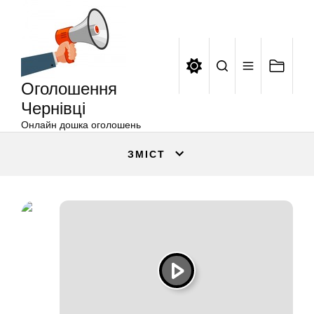
Оголошення
Перейти
Чернівці
до
вмісту
Оголошення
Чернівці
Онлайн дошка оголошень
ЗМІСТ