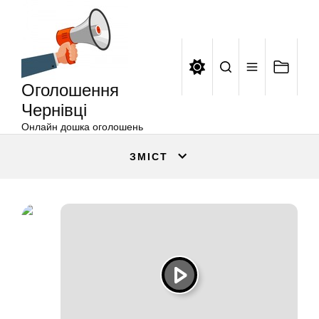
Оголошення
Перейти
Чернівці
до
вмісту
Оголошення
Чернівці
Онлайн дошка оголошень
ЗМІСТ