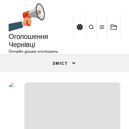
Оголошення
Перейти
Чернівці
до
вмісту
Оголошення
Чернівці
Онлайн дошка оголошень
ЗМІСТ