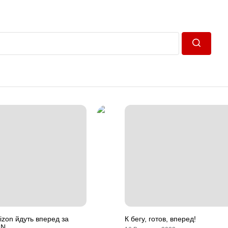
Пошук
izon йдуть вперед за
К бегу, готов, вперед!
AN