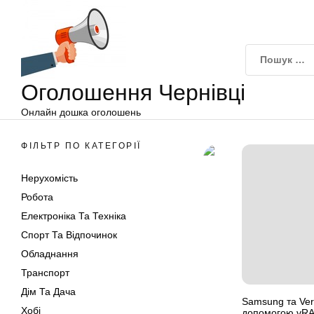
Оголошення
Перейти
Чернівці
до
вмісту
Оголошення Чернівці
Онлайн дошка оголошень
ФІЛЬТР ПО КАТЕГОРІЇ
Нерухомість
Робота
Електроніка Та Техніка
Спорт Та Відпочинок
Обладнання
Транспорт
Дім Та Дача
Samsung та Ver
Хобі
допомогою vR