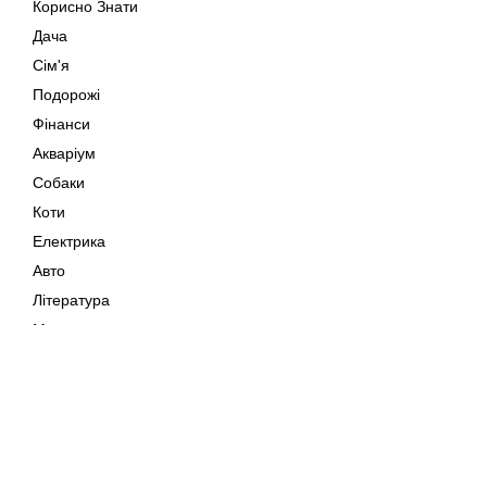
Корисно Знати
Дача
Сім'я
Подорожі
Фінанси
Акваріум
Собаки
Коти
Електрика
Авто
Література
Музика
Дозвілля
Кіно
Мапа сайту
Своїми Руками
Тварини
Авторське право © 202
Поради