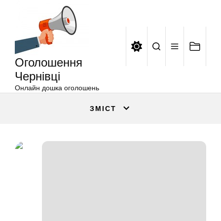
Оголошення
Перейти
Чернівці
до
вмісту
Оголошення
Чернівці
Онлайн дошка оголошень
ЗМІСТ