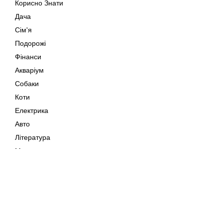
Корисно Знати
Дача
Сім'я
Подорожі
Фінанси
Акваріум
Собаки
Коти
Електрика
Авто
Література
Музика
Дозвілля
Кіно
Мапа сайту
Своїми Руками
Тварини
Авторське право © 202
Поради