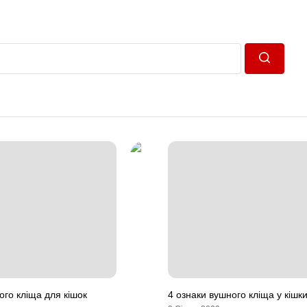
Пошук
ого кліща для кішок
4 ознаки вушного кліща у кішк