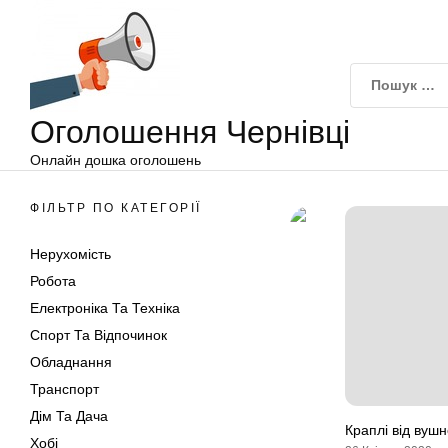
Оголошення
Перейти
Чернівці
до
вмісту
Оголошення Чернівці
Онлайн дошка оголошень
ФІЛЬТР ПО КАТЕГОРІЇ
Нерухомість
Робота
Електроніка Та Техніка
Спорт Та Відпочинок
Обладнання
Транспорт
Дім Та Дача
Краплі від вушн
Хобі