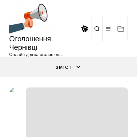
Оголошення
Перейти
Чернівці
до
вмісту
Оголошення
Чернівці
Онлайн дошка оголошень
ЗМІСТ