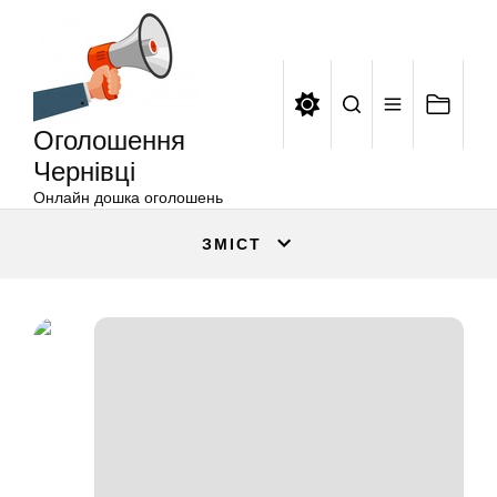
Оголошення
Перейти
Чернівці
до
вмісту
Оголошення
Чернівці
Онлайн дошка оголошень
ЗМІСТ