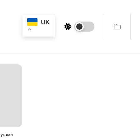
UK
руками