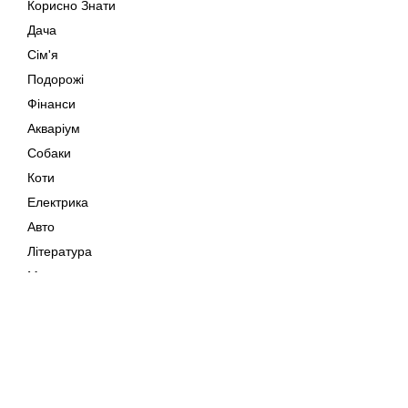
Корисно Знати
Дача
Сім'я
Подорожі
Фінанси
Акваріум
Собаки
Коти
Електрика
Авто
Література
Музика
Дозвілля
Кіно
Мапа сайту
Своїми Руками
Тварини
Авторське право © 202
Поради