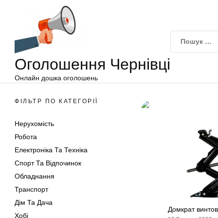
Оголошення
Перейти
Чернівці
до
вмісту
Оголошення Чернівці
Онлайн дошка оголошень
ФІЛЬТР ПО КАТЕГОРІЇ
Нерухомість
Робота
Електроніка Та Техніка
Спорт Та Відпочинок
Обладнання
Транспорт
Дім Та Дача
Домкрат винто
Хобі