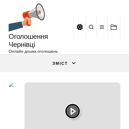
Оголошення
Перейти
Чернівці
до
вмісту
Оголошення
Чернівці
Онлайн дошка оголошень
ЗМІСТ