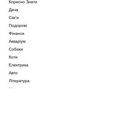
Корисно Знати
Дача
Сім'я
Подорожі
Фінанси
Акваріум
Собаки
Коти
Електрика
Авто
Література
Музика
Дозвілля
Кіно
Мапа сайту
Своїми Руками
Тварини
Авторське право © 202
Поради