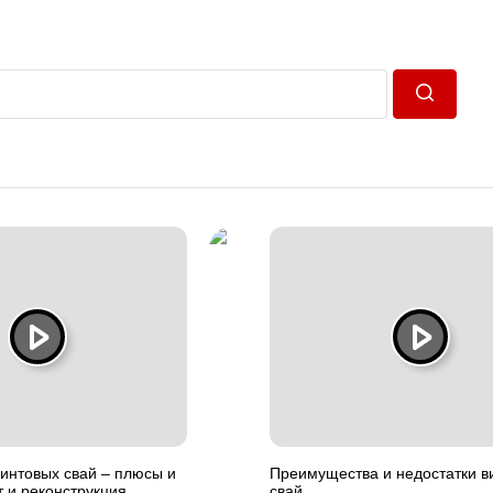
Пошук
интовых свай – плюсы и
Преимущества и недостатки в
 и реконструкция
свай