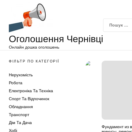
Оголошення
Перейти
Чернівці
до
вмісту
Оголошення Чернівці
Онлайн дошка оголошень
ФІЛЬТР ПО КАТЕГОРІЇ
Нерухомість
Робота
Електроніка Та Техніка
Спорт Та Відпочинок
Обладнання
Транспорт
Дім Та Дача
Фундамент из в
Хобі
минусы. ремонт