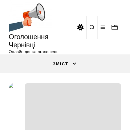
Оголошення
Перейти
Чернівці
до
вмісту
Оголошення
Чернівці
Онлайн дошка оголошень
ЗМІСТ