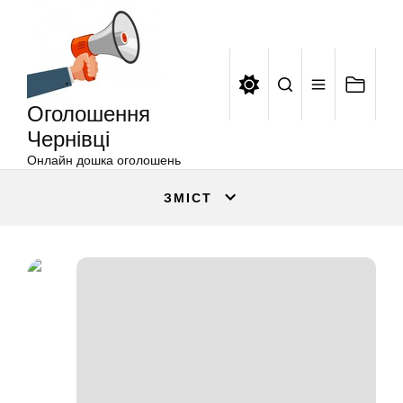
Оголошення
Перейти
Чернівці
до
вмісту
Оголошення
Чернівці
Онлайн дошка оголошень
ЗМІСТ