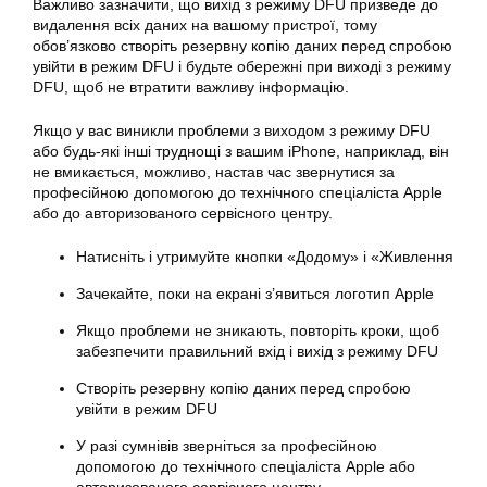
Важливо зазначити, що вихід з режиму DFU призведе до
видалення всіх даних на вашому пристрої, тому
обов’язково створіть резервну копію даних перед спробою
увійти в режим DFU і будьте обережні при виході з режиму
DFU, щоб не втратити важливу інформацію.
Якщо у вас виникли проблеми з виходом з режиму DFU
або будь-які інші труднощі з вашим iPhone, наприклад, він
не вмикається, можливо, настав час звернутися за
професійною допомогою до технічного спеціаліста Apple
або до авторизованого сервісного центру.
Натисніть і утримуйте кнопки «Додому» і «Живлення
Зачекайте, поки на екрані з’явиться логотип Apple
Якщо проблеми не зникають, повторіть кроки, щоб
забезпечити правильний вхід і вихід з режиму DFU
Створіть резервну копію даних перед спробою
увійти в режим DFU
У разі сумнівів зверніться за професійною
допомогою до технічного спеціаліста Apple або