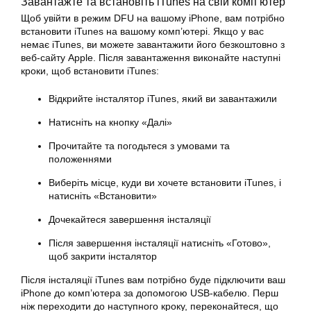
Завантажте та встановіть iTunes на свій комп’ютер
Щоб увійти в режим DFU на вашому iPhone, вам потрібно
встановити iTunes на вашому комп’ютері. Якщо у вас
немає iTunes, ви можете завантажити його безкоштовно з
веб-сайту Apple. Після завантаження виконайте наступні
кроки, щоб встановити iTunes:
Відкрийте інсталятор iTunes, який ви завантажили
Натисніть на кнопку «Далі»
Прочитайте та погодьтеся з умовами та
положеннями
Виберіть місце, куди ви хочете встановити iTunes, і
натисніть «Встановити»
Дочекайтеся завершення інсталяції
Після завершення інсталяції натисніть «Готово»,
щоб закрити інсталятор
Після інсталяції iTunes вам потрібно буде підключити ваш
iPhone до комп’ютера за допомогою USB-кабелю. Перш
ніж переходити до наступного кроку, переконайтеся, що