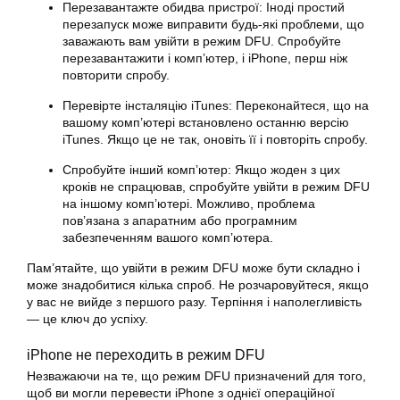
Перезавантажте обидва пристрої: Іноді простий
перезапуск може виправити будь-які проблеми, що
заважають вам увійти в режим DFU. Спробуйте
перезавантажити і комп’ютер, і iPhone, перш ніж
повторити спробу.
Перевірте інсталяцію iTunes: Переконайтеся, що на
вашому комп’ютері встановлено останню версію
iTunes. Якщо це не так, оновіть її і повторіть спробу.
Спробуйте інший комп’ютер: Якщо жоден з цих
кроків не спрацював, спробуйте увійти в режим DFU
на іншому комп’ютері. Можливо, проблема
пов’язана з апаратним або програмним
забезпеченням вашого комп’ютера.
Пам’ятайте, що увійти в режим DFU може бути складно і
може знадобитися кілька спроб. Не розчаровуйтеся, якщо
у вас не вийде з першого разу. Терпіння і наполегливість
— це ключ до успіху.
iPhone не переходить в режим DFU
Незважаючи на те, що режим DFU призначений для того,
щоб ви могли перевести iPhone з однієї операційної