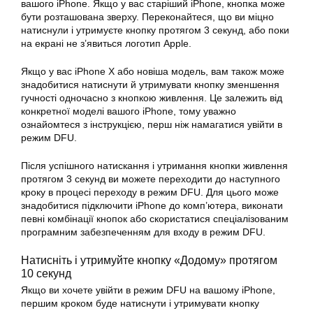
вашого iPhone. Якщо у вас старіший iPhone, кнопка може
бути розташована зверху. Переконайтеся, що ви міцно
натиснули і утримуєте кнопку протягом 3 секунд, або поки
на екрані не з’явиться логотип Apple.
Якщо у вас iPhone X або новіша модель, вам також може
знадобитися натиснути й утримувати кнопку зменшення
гучності одночасно з кнопкою живлення. Це залежить від
конкретної моделі вашого iPhone, тому уважно
ознайомтеся з інструкцією, перш ніж намагатися увійти в
режим DFU.
Після успішного натискання і утримання кнопки живлення
протягом 3 секунд ви можете переходити до наступного
кроку в процесі переходу в режим DFU. Для цього може
знадобитися підключити iPhone до комп’ютера, виконати
певні комбінації кнопок або скористатися спеціалізованим
програмним забезпеченням для входу в режим DFU.
Натисніть і утримуйте кнопку «Додому» протягом
10 секунд
Якщо ви хочете увійти в режим DFU на вашому iPhone,
першим кроком буде натиснути і утримувати кнопку