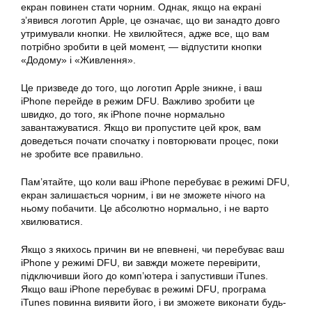
екран повинен стати чорним. Однак, якщо на екрані
з’явився логотип Apple, це означає, що ви занадто довго
утримували кнопки. Не хвилюйтеся, адже все, що вам
потрібно зробити в цей момент, — відпустити кнопки
«Додому» і «Живлення».
Це призведе до того, що логотип Apple зникне, і ваш
iPhone перейде в режим DFU. Важливо зробити це
швидко, до того, як iPhone почне нормально
завантажуватися. Якщо ви пропустите цей крок, вам
доведеться почати спочатку і повторювати процес, поки
не зробите все правильно.
Пам’ятайте, що коли ваш iPhone перебуває в режимі DFU,
екран залишається чорним, і ви не зможете нічого на
ньому побачити. Це абсолютно нормально, і не варто
хвилюватися.
Якщо з якихось причин ви не впевнені, чи перебуває ваш
iPhone у режимі DFU, ви завжди можете перевірити,
підключивши його до комп’ютера і запустивши iTunes.
Якщо ваш iPhone перебуває в режимі DFU, програма
iTunes повинна виявити його, і ви зможете виконати будь-