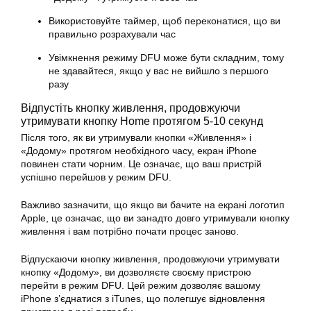
Використовуйте таймер, щоб переконатися, що ви
правильно розрахували час
Увімкнення режиму DFU може бути складним, тому
не здавайтеся, якщо у вас не вийшло з першого
разу
Відпустіть кнопку живлення, продовжуючи
утримувати кнопку Home протягом 5-10 секунд
Після того, як ви утримували кнопки «Живлення» і
«Додому» протягом необхідного часу, екран iPhone
повинен стати чорним. Це означає, що ваш пристрій
успішно перейшов у режим DFU.
Важливо зазначити, що якщо ви бачите на екрані логотип
Apple, це означає, що ви занадто довго утримували кнопку
живлення і вам потрібно почати процес заново.
Відпускаючи кнопку живлення, продовжуючи утримувати
кнопку «Додому», ви дозволяєте своєму пристрою
перейти в режим DFU. Цей режим дозволяє вашому
iPhone з’єднатися з iTunes, що полегшує відновлення