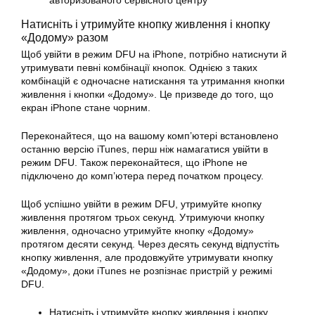
авторизованого сервісного центру
Натисніть і утримуйте кнопку живлення і кнопку
«Додому» разом
Щоб увійти в режим DFU на iPhone, потрібно натиснути й
утримувати певні комбінації кнопок. Однією з таких
комбінацій є одночасне натискання та утримання кнопки
живлення і кнопки «Додому». Це призведе до того, що
екран iPhone стане чорним.
Переконайтеся, що на вашому комп’ютері встановлено
останню версію iTunes, перш ніж намагатися увійти в
режим DFU. Також переконайтеся, що iPhone не
підключено до комп’ютера перед початком процесу.
Щоб успішно увійти в режим DFU, утримуйте кнопку
живлення протягом трьох секунд. Утримуючи кнопку
живлення, одночасно утримуйте кнопку «Додому»
протягом десяти секунд. Через десять секунд відпустіть
кнопку живлення, але продовжуйте утримувати кнопку
«Додому», доки iTunes не розпізнає пристрій у режимі
DFU.
Натисніть і утримуйте кнопку живлення і кнопку