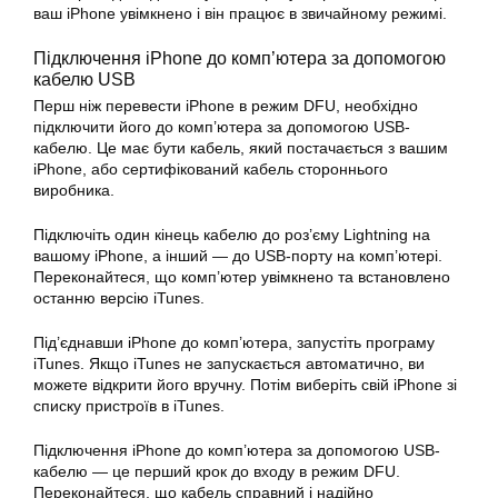
ваш iPhone увімкнено і він працює в звичайному режимі.
Підключення iPhone до комп’ютера за допомогою
кабелю USB
Перш ніж перевести iPhone в режим DFU, необхідно
підключити його до комп’ютера за допомогою USB-
кабелю. Це має бути кабель, який постачається з вашим
iPhone, або сертифікований кабель стороннього
виробника.
Підключіть один кінець кабелю до роз’єму Lightning на
вашому iPhone, а інший — до USB-порту на комп’ютері.
Переконайтеся, що комп’ютер увімкнено та встановлено
останню версію iTunes.
Під’єднавши iPhone до комп’ютера, запустіть програму
iTunes. Якщо iTunes не запускається автоматично, ви
можете відкрити його вручну. Потім виберіть свій iPhone зі
списку пристроїв в iTunes.
Підключення iPhone до комп’ютера за допомогою USB-
кабелю — це перший крок до входу в режим DFU.
Переконайтеся, що кабель справний і надійно