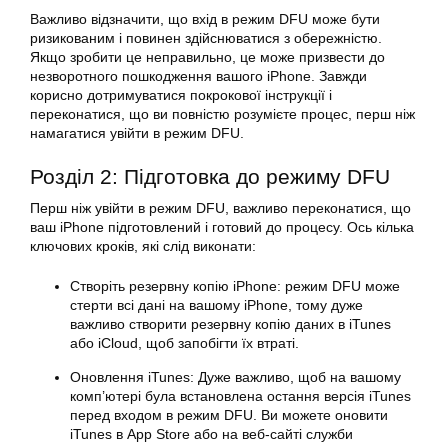
Важливо відзначити, що вхід в режим DFU може бути
ризикованим і повинен здійснюватися з обережністю.
Якщо зробити це неправильно, це може призвести до
незворотного пошкодження вашого iPhone. Завжди
корисно дотримуватися покрокової інструкції і
переконатися, що ви повністю розумієте процес, перш ніж
намагатися увійти в режим DFU.
Розділ 2: Підготовка до режиму DFU
Перш ніж увійти в режим DFU, важливо переконатися, що
ваш iPhone підготовлений і готовий до процесу. Ось кілька
ключових кроків, які слід виконати:
Створіть резервну копію iPhone: режим DFU може
стерти всі дані на вашому iPhone, тому дуже
важливо створити резервну копію даних в iTunes
або iCloud, щоб запобігти їх втраті.
Оновлення iTunes: Дуже важливо, щоб на вашому
комп’ютері була встановлена остання версія iTunes
перед входом в режим DFU. Ви можете оновити
iTunes в App Store або на веб-сайті служби