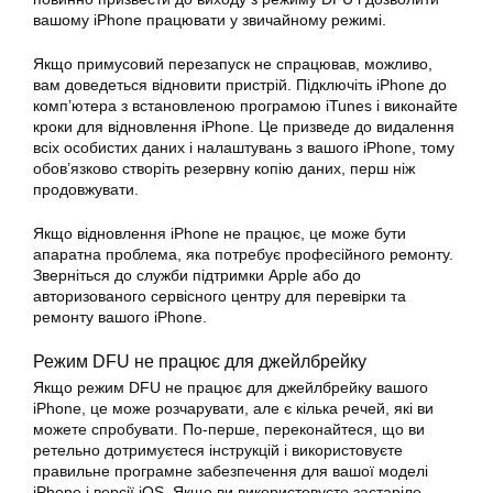
вашому iPhone працювати у звичайному режимі.
Якщо примусовий перезапуск не спрацював, можливо,
вам доведеться відновити пристрій. Підключіть iPhone до
комп’ютера з встановленою програмою iTunes і виконайте
кроки для відновлення iPhone. Це призведе до видалення
всіх особистих даних і налаштувань з вашого iPhone, тому
обов’язково створіть резервну копію даних, перш ніж
продовжувати.
Якщо відновлення iPhone не працює, це може бути
апаратна проблема, яка потребує професійного ремонту.
Зверніться до служби підтримки Apple або до
авторизованого сервісного центру для перевірки та
ремонту вашого iPhone.
Режим DFU не працює для джейлбрейку
Якщо режим DFU не працює для джейлбрейку вашого
iPhone, це може розчарувати, але є кілька речей, які ви
можете спробувати. По-перше, переконайтеся, що ви
ретельно дотримуєтеся інструкцій і використовуєте
правильне програмне забезпечення для вашої моделі
iPhone і версії iOS. Якщо ви використовуєте застаріле