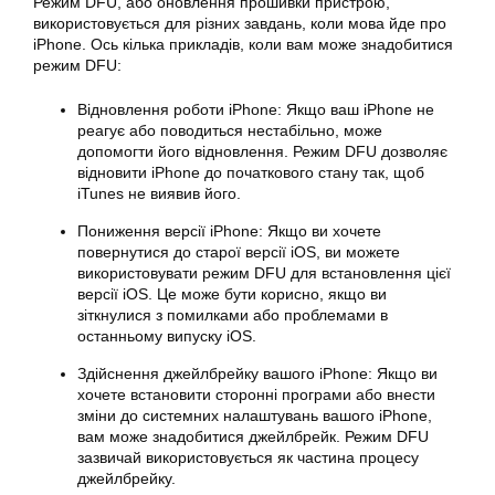
Режим DFU, або оновлення прошивки пристрою,
використовується для різних завдань, коли мова йде про
iPhone. Ось кілька прикладів, коли вам може знадобитися
режим DFU:
Відновлення роботи iPhone: Якщо ваш iPhone не
реагує або поводиться нестабільно, може
допомогти його відновлення. Режим DFU дозволяє
відновити iPhone до початкового стану так, щоб
iTunes не виявив його.
Пониження версії iPhone: Якщо ви хочете
повернутися до старої версії iOS, ви можете
використовувати режим DFU для встановлення цієї
версії iOS. Це може бути корисно, якщо ви
зіткнулися з помилками або проблемами в
останньому випуску iOS.
Здійснення джейлбрейку вашого iPhone: Якщо ви
хочете встановити сторонні програми або внести
зміни до системних налаштувань вашого iPhone,
вам може знадобитися джейлбрейк. Режим DFU
зазвичай використовується як частина процесу
джейлбрейку.