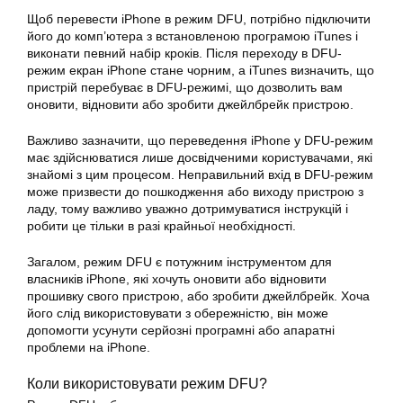
Щоб перевести iPhone в режим DFU, потрібно підключити
його до комп’ютера з встановленою програмою iTunes і
виконати певний набір кроків. Після переходу в DFU-
режим екран iPhone стане чорним, а iTunes визначить, що
пристрій перебуває в DFU-режимі, що дозволить вам
оновити, відновити або зробити джейлбрейк пристрою.
Важливо зазначити, що переведення iPhone у DFU-режим
має здійснюватися лише досвідченими користувачами, які
знайомі з цим процесом. Неправильний вхід в DFU-режим
може призвести до пошкодження або виходу пристрою з
ладу, тому важливо уважно дотримуватися інструкцій і
робити це тільки в разі крайньої необхідності.
Загалом, режим DFU є потужним інструментом для
власників iPhone, які хочуть оновити або відновити
прошивку свого пристрою, або зробити джейлбрейк. Хоча
його слід використовувати з обережністю, він може
допомогти усунути серйозні програмні або апаратні
проблеми на iPhone.
Коли використовувати режим DFU?