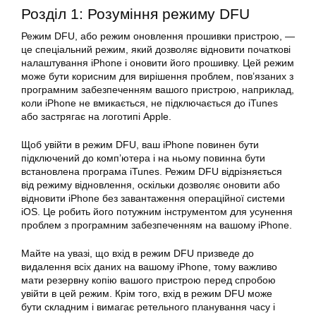
Розділ 1: Розуміння режиму DFU
Режим DFU, або режим оновлення прошивки пристрою, —
це спеціальний режим, який дозволяє відновити початкові
налаштування iPhone і оновити його прошивку. Цей режим
може бути корисним для вирішення проблем, пов’язаних з
програмним забезпеченням вашого пристрою, наприклад,
коли iPhone не вмикається, не підключається до iTunes
або застрягає на логотипі Apple.
Щоб увійти в режим DFU, ваш iPhone повинен бути
підключений до комп’ютера і на ньому повинна бути
встановлена програма iTunes. Режим DFU відрізняється
від режиму відновлення, оскільки дозволяє оновити або
відновити iPhone без завантаження операційної системи
iOS. Це робить його потужним інструментом для усунення
проблем з програмним забезпеченням на вашому iPhone.
Майте на увазі, що вхід в режим DFU призведе до
видалення всіх даних на вашому iPhone, тому важливо
мати резервну копію вашого пристрою перед спробою
увійти в цей режим. Крім того, вхід в режим DFU може
бути складним і вимагає ретельного планування часу і