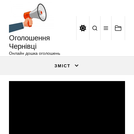
Оголошення
Перейти
Чернівці
до
вмісту
Оголошення
Чернівці
Онлайн дошка оголошень
ЗМІСТ