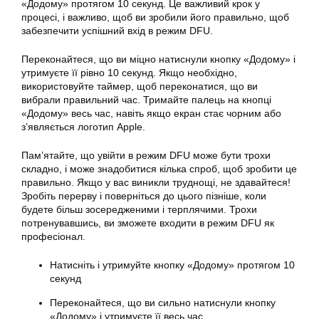
«Додому» протягом 10 секунд. Це важливий крок у
процесі, і важливо, щоб ви зробили його правильно, щоб
забезпечити успішний вхід в режим DFU.
Переконайтеся, що ви міцно натиснули кнопку «Додому» і
утримуєте її рівно 10 секунд. Якщо необхідно,
використовуйте таймер, щоб переконатися, що ви
вибрали правильний час. Тримайте палець на кнопці
«Додому» весь час, навіть якщо екран стає чорним або
з’являється логотип Apple.
Пам’ятайте, що увійти в режим DFU може бути трохи
складно, і може знадобитися кілька спроб, щоб зробити це
правильно. Якщо у вас виникли труднощі, не здавайтеся!
Зробіть перерву і поверніться до цього пізніше, коли
будете більш зосередженими і терплячими. Трохи
потренувавшись, ви зможете входити в режим DFU як
професіонал.
Натисніть і утримуйте кнопку «Додому» протягом 10
секунд
Переконайтеся, що ви сильно натиснули кнопку
«Додому» і утримуєте її весь час