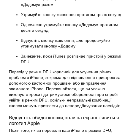
«Додому» разом
Утримуйте кнопку живлення протягом трьох секунд
Одночасно утримуйте кнопку «Додому» протягом
десяти секунд
Відпустіть кнопку живлення, але продовжуйте
утримувати кнопку «Додому
Зачекайте, поки iTunes розпізнає пристрій у режимі
DFU
Перехід у режим DFU корисний для усунення різних
проблем з iPhone, зокрема для відновлення пристрою за
допомогою кастомної прошивки або виправлення
зламаного iPhone. Переконайтеся, що ви уважно
виконуєте кроки і дотримуєтеся обережності при спробі
увійти в режим DFU, оскільки неправильні комбінації
кнопок можуть призвести до непередбачуваних наслідків.
Відпустіть обидві кнопки, коли на екрані з’явиться
логотип Apple
Після того, як ви перевели ваш iPhone в режим DFU,