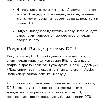
пристрою в разі потреби.
Не забудьте утримувати кнопку «Додому» протягом
усіх 5-10 секунд, оскільки передчасне відпускання
кнопки може порушити процес переходу пристрою в
режим DFU.
Якщо ви випадково відпустили кнопку Home занадто
рано, не хвилюйтеся. Ви можете просто почати
процес заново.
Розділ 4: Вихід з режиму DFU
Вихід з режиму DFU є необхідним кроком для того, щоб
знову почати користуватися вашим iPhone. Для цього
потрібно просто натиснути і утримувати кнопки «Додому» і
«Живлення», доки на екрані не з’явиться логотип Apple.
Зазвичай це займає близько 10 секунд.
Якщо з якихось причин ваш iPhone не виходить з режиму
DFU після натискання цих кнопок, можливо, вам
доведеться повторити кроки, описані в розділі 3, щоб
переконатися, що ви правильно увійшли в режим DFU.