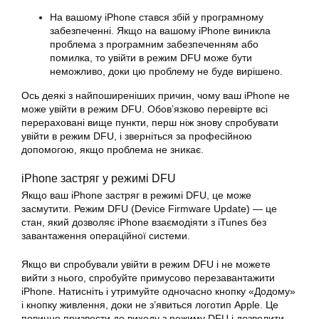
На вашому iPhone стався збій у програмному
забезпеченні. Якщо на вашому iPhone виникла
проблема з програмним забезпеченням або
помилка, то увійти в режим DFU може бути
неможливо, доки цю проблему не буде вирішено.
Ось деякі з найпоширеніших причин, чому ваш iPhone не
може увійти в режим DFU. Обов’язково перевірте всі
перераховані вище пункти, перш ніж знову спробувати
увійти в режим DFU, і зверніться за професійною
допомогою, якщо проблема не зникає.
iPhone застряг у режимі DFU
Якщо ваш iPhone застряг в режимі DFU, це може
засмутити. Режим DFU (Device Firmware Update) — це
стан, який дозволяє iPhone взаємодіяти з iTunes без
завантаження операційної системи.
Якщо ви спробували увійти в режим DFU і не можете
вийти з нього, спробуйте примусово перезавантажити
iPhone. Натисніть і утримуйте одночасно кнопку «Додому»
і кнопку живлення, доки не з’явиться логотип Apple. Це
повинно призвести до виходу з режиму DFU і дозволити