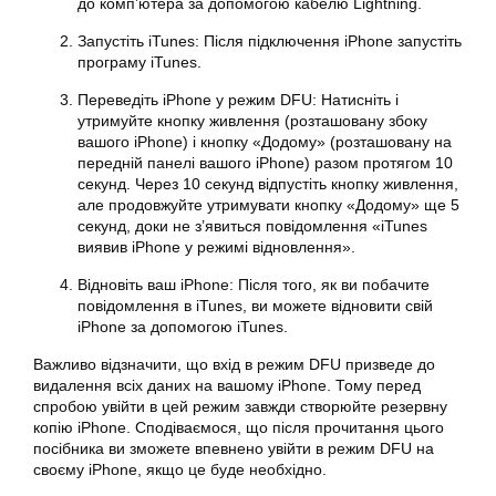
до комп’ютера за допомогою кабелю Lightning.
Запустіть iTunes: Після підключення iPhone запустіть
програму iTunes.
Переведіть iPhone у режим DFU: Натисніть і
утримуйте кнопку живлення (розташовану збоку
вашого iPhone) і кнопку «Додому» (розташовану на
передній панелі вашого iPhone) разом протягом 10
секунд. Через 10 секунд відпустіть кнопку живлення,
але продовжуйте утримувати кнопку «Додому» ще 5
секунд, доки не з’явиться повідомлення «iTunes
виявив iPhone у режимі відновлення».
Відновіть ваш iPhone: Після того, як ви побачите
повідомлення в iTunes, ви можете відновити свій
iPhone за допомогою iTunes.
Важливо відзначити, що вхід в режим DFU призведе до
видалення всіх даних на вашому iPhone. Тому перед
спробою увійти в цей режим завжди створюйте резервну
копію iPhone. Сподіваємося, що після прочитання цього
посібника ви зможете впевнено увійти в режим DFU на
своєму iPhone, якщо це буде необхідно.