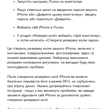
Запустіть програму iTunes на комп’ютері.
Якщо з’явиться запит на введення пароля вашого
iPhone або «Довіряти цьому комп’ютеру», введіть
пароль або торкніться «Довіряти».
Виберіть свій iPhone в iTunes.
У розділі «Резервні копії» виберіть «Цей комп’ютер»,
а потім натисніть «Створити резервну копію зараз».
Це створить резервну копію вашого iPhone, включно з
контактами, повідомленнями, фотографіями, відео та
іншими важливими даними. Найкраще виконувати
резервне копіювання регулярно, на випадок будь-яких
несподіваних проблем.
Після створення резервної копії iPhone ви можете
безпечно перевести його в режим DFU, не турбуючись
про втрату даних. Уважно дотримуйтесь покрокової
інструкції, і якщо у вас виникнуть проблеми, ви завжди
зможете відновити свій iPhone за допомогою щойно
створеної резервної копії.