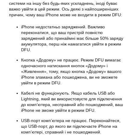
системи на іншу без будь-яких ускладнень, іноді буває
важко увійти в цей режим. Ось деякі з найпоширеніших
причин, чому ваш iPhone може не входити в режим DFU:
iPhone недостатньо заряджений. Важливо
переконатися, що ваш пристрій повністю
заряджений або принаймні має більше 50% заряду
акумулятора, перш ніж намагатися увійти в режим
DFU.
Кнопка «Додому» не працює. Режим DFU вимагає
одночасного натискання кнопок «Додому» і
«Живлення», тому, якщо кнопка «Додому» вашого
iPhone зламана або пошкоджена, ви не зможете
увійти в режим DFU.
Кабелі не функціонують. Якщо кабель USB або
Lightning, який ви використовуєте для підключення
до комп’ютера, несправний або пошкоджений, ваш
iPhone не зможе увійти в режим DFU.
USB-порт комп’ютера не працює. Переконайтеся,
що USB-порт, до якого ви підключаєте iPhone на
комп’ютері, справний і не пошкоджений.