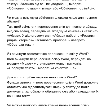
тексту». Залежно від ваших уподобань, виберіть
«Обтікання по ширині вікна» або «Обтікання по лінійці».
Чи можна ввімкнути обтікання словами лише для певного
абзацу?
Так, щоб увімкнути перенесення слів для певного абзацу,
виділіть абзац, перейдіть на вкладку «Розмітка» і натисніть
«Абзац». У діалоговому вікні «Абзац» виберіть «Розриви
рядків і сторінок» і встановіть прапорець навпроти
«Обертати текст».
Як вимкнути автоматичне перенесення слів у Word?
Щоб вимкнути перенесення слів у Word, перейдіть на
вкладку «Макет» у стрічковому меню і натисніть
«Обернути текст». Виберіть «Без обтікання».
Для чого потрібне перенесення слів у Word?
Функція автоматичного перенесення слів у Word дозволяє
автоматично підлаштовувати ширину тексту до полів
документа, запобігаючи обрізанню слів або накладанню їх
на інший текст.
Чи можна вимкнути автоматичне перенесення слів у