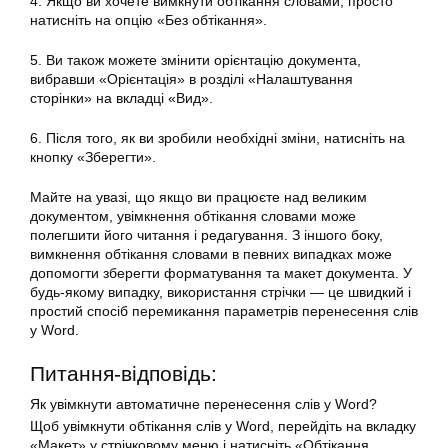
4. Якщо ви хочете вимкнути обтікання словами, просто
натисніть на опцію «Без обтікання».
5. Ви також можете змінити орієнтацію документа,
вибравши «Орієнтація» в розділі «Налаштування
сторінки» на вкладці «Вид».
6. Після того, як ви зробили необхідні зміни, натисніть на
кнопку «Зберегти».
Майте на увазі, що якщо ви працюєте над великим
документом, увімкнення обтікання словами може
полегшити його читання і редагування. З іншого боку,
вимкнення обтікання словами в певних випадках може
допомогти зберегти форматування та макет документа. У
будь-якому випадку, використання стрічки — це швидкий і
простий спосіб перемикання параметрів перенесення слів
у Word.
Питання-відповідь:
Як увімкнути автоматичне перенесення слів у Word?
Щоб увімкнути обтікання слів у Word, перейдіть на вкладку
«Макет» у стрічковому меню і натисніть «Обтікання