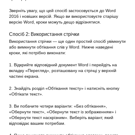
Зверніть увагу, що цей спосіб застосовується до Word
2016 і новіших версій. Якщо ви використовуєте старішу
версію Word, кроки можуть дещо відрізнятися.
Спосіб 2: Використання стрічки
Використання стрічки — ще один простий спосіб увімкнути
або вимкнути обтікання слів у Word. Нижче наведені
кроки, які потрібно виконати:
1. Відкрийте відповідний документ Word і перейдіть на
вкладку «Перегляд», розташовану на стрічці у верхній
частині екрана.
2. Знайдіть розділ «Обтікання тексту» і натисніть кнопку
«Обтікати текст».
3. Ви побачите чотири варіанти: «Без обтікання»,
«Обернути текст», «Обернути текст із зображенням» і
«Обернути текст наскрізним». Виберіть варіант, який
відповідає вашим потребам.