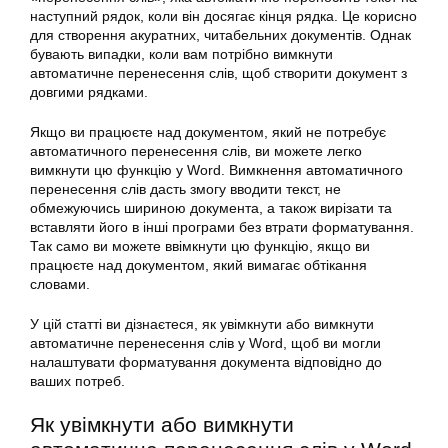
наступний рядок, коли він досягає кінця рядка. Це корисно
для створення акуратних, читабельних документів. Однак
бувають випадки, коли вам потрібно вимкнути
автоматичне перенесення слів, щоб створити документ з
довгими рядками.
Якщо ви працюєте над документом, який не потребує
автоматичного перенесення слів, ви можете легко
вимкнути цю функцію у Word. Вимкнення автоматичного
перенесення слів дасть змогу вводити текст, не
обмежуючись шириною документа, а також вирізати та
вставляти його в інші програми без втрати форматування.
Так само ви можете ввімкнути цю функцію, якщо ви
працюєте над документом, який вимагає обтікання
словами.
У цій статті ви дізнаєтеся, як увімкнути або вимкнути
автоматичне перенесення слів у Word, щоб ви могли
налаштувати форматування документа відповідно до
ваших потреб.
Як увімкнути або вимкнути