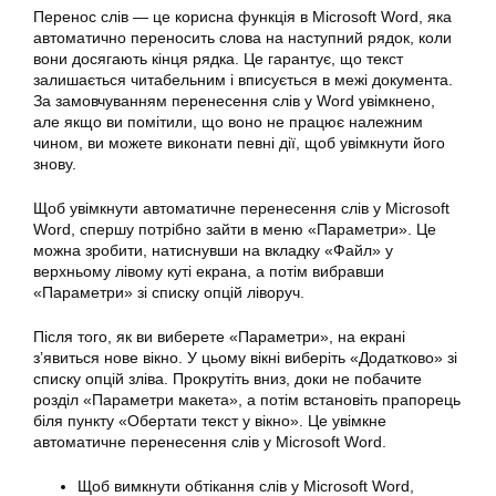
Перенос слів — це корисна функція в Microsoft Word, яка
автоматично переносить слова на наступний рядок, коли
вони досягають кінця рядка. Це гарантує, що текст
залишається читабельним і вписується в межі документа.
За замовчуванням перенесення слів у Word увімкнено,
але якщо ви помітили, що воно не працює належним
чином, ви можете виконати певні дії, щоб увімкнути його
знову.
Щоб увімкнути автоматичне перенесення слів у Microsoft
Word, спершу потрібно зайти в меню «Параметри». Це
можна зробити, натиснувши на вкладку «Файл» у
верхньому лівому куті екрана, а потім вибравши
«Параметри» зі списку опцій ліворуч.
Після того, як ви виберете «Параметри», на екрані
з’явиться нове вікно. У цьому вікні виберіть «Додатково» зі
списку опцій зліва. Прокрутіть вниз, доки не побачите
розділ «Параметри макета», а потім встановіть прапорець
біля пункту «Обертати текст у вікно». Це увімкне
автоматичне перенесення слів у Microsoft Word.
Щоб вимкнути обтікання слів у Microsoft Word,