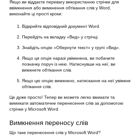
Якщо ви віддаєте перевагу використанню стрічки для
ввімкнення або вимкнення обтікання слів у Word,
виконайте ці прості кроки:
Відкрийте відповідний документ Word.
Перейдіть на вкладку «Вид» у стрічці.
Знайдіть опцію «Обернути текст» у групі «Вид».
Якщо ця опція наразі увімкнена, ви побачите
позначку поруч із нею. Натиснувши на неї, ви
вимкнете обтікання слів.
Якщо цю опцію вимкнено, натискання на неї увімкне
обтікання слів.
Це дуже просто! Тепер ви можете легко вмикати та
вимикати автоматичне перенесення слів за допомогою
стрічки у Microsoft Word.
Вимкнення переносу слів
Що таке перенесення слів у Microsoft Word?