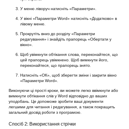
У меню ліворуч натисніть «Параметри».
У вікні «Параметри Word» натисніть «Додатково» в
лівому меню.
Прокрутіть вниз до розділу «Параметри
редагування» і знайдіть прапорець «Обертати у
вікно».
Щоб увімкнути обтікання слова, переконайтеся, що
цей прапорець увімкнено. Щоб вимкнути його,
переконайтеся, що прапорець знято.
Натисніть «ОК», щоб зберегти зміни і закрити вікно
«Параметри Word».
Виконуючи ці прості кроки, ви можете легко ввімкнути або
вимкнути обтікання слів у Word відповідно до ваших
уподобань. Це допоможе зробити ваші документи
легшими для читання і редагування, а також покращить
загальний досвід роботи з програмою.
Спосіб 2: Використання стрічки