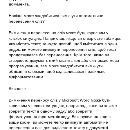
документа.
Навіщо може знадобитися вимкнути автоматичне
перенесення слів?
Вимкнення перенесення слів може бути корисним у
кількох ситуаціях. Наприклад, якщо ви створюєте таблицю,
яка містить текст, занадто довгий, щоб вміститися в один
рядок, ви можете вимкнути перенесення слів, щоб текст
продовжувався без перенесення. Крім того, якщо ви
створюєте документ, який містить код або синтаксис мови
програмування, вам може знадобитися вимкнути
обтікання словами, щоб код залишався правильно
відформатованим.
Висновок
Вимкнення переносу слів у Microsoft Word може бути
корисним у певних ситуаціях, наприклад, коли ви хочете
зберегти текст в одному рядку або зберегти
форматування фрагментів коду. Виконуючи наведені
вище кроки, ви можете легко вимкнути автоматичне
перенесення слів для виділеного тексту в документі.