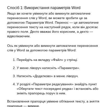
Спосіб 1: Використання параметрів Word
Якщо ви хочете увімкнути або вимкнути автоматичне
перенесення слів у Word, ви можете зробити це за
допомогою Параметрів Word. Перенос — це автоматичне
перенесення тексту на наступний рядок, коли він досягає
правого поля. Дехто вважає його корисним, а дехто —
відволікаючим.
Ось як увімкнути або вимкнути автоматичне перенесення
слів у Word за допомогою параметрів Word:
Перейдіть на вкладку «Файл» у стрічці.
У меню ліворуч натисніть «Параметри».
Натисніть «Додатково» в меню ліворуч.
У розділі «Параметри редагування» знайдіть пункт
«Обертати текст посередині рядка» і встановіть або
зніміть прапорець поруч із ним.
Встановлення прапорця увімкне обтікання тексту, а зняття
прапорця — вимкне.