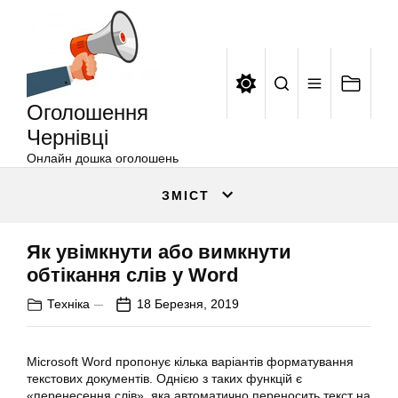
Оголошення
Перейти
Чернівці
до
вмісту
Оголошення
Чернівці
Онлайн дошка оголошень
ЗМІСТ
Як увімкнути або вимкнути
обтікання слів у Word
Техніка
18 Березня, 2019
Microsoft Word пропонує кілька варіантів форматування
текстових документів. Однією з таких функцій є
«перенесення слів», яка автоматично переносить текст на