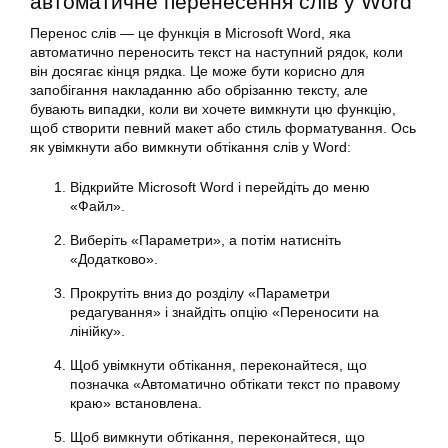
автоматичне перенесення слів у Word
Перенос слів — це функція в Microsoft Word, яка
автоматично переносить текст на наступний рядок, коли
він досягає кінця рядка. Це може бути корисно для
запобігання накладанню або обрізанню тексту, але
бувають випадки, коли ви хочете вимкнути цю функцію,
щоб створити певний макет або стиль форматування. Ось
як увімкнути або вимкнути обтікання слів у Word:
Відкрийте Microsoft Word і перейдіть до меню
«Файл».
Виберіть «Параметри», а потім натисніть
«Додатково».
Прокрутіть вниз до розділу «Параметри
редагування» і знайдіть опцію «Переносити на
лінійку».
Щоб увімкнути обтікання, переконайтеся, що
позначка «Автоматично обтікати текст по правому
краю» встановлена.
Щоб вимкнути обтікання, переконайтеся, що