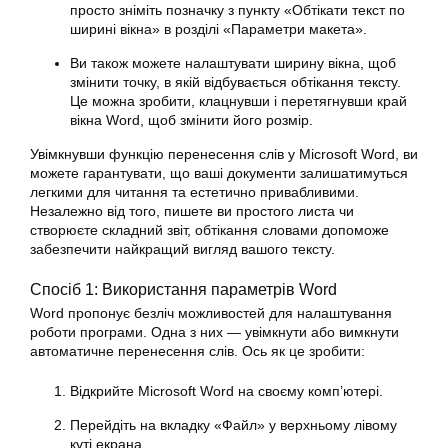
просто зніміть позначку з пункту «Обтікати текст по
ширині вікна» в розділі «Параметри макета».
Ви також можете налаштувати ширину вікна, щоб
змінити точку, в якій відбувається обтікання тексту.
Це можна зробити, клацнувши і перетягнувши край
вікна Word, щоб змінити його розмір.
Увімкнувши функцію перенесення слів у Microsoft Word, ви
можете гарантувати, що ваші документи залишатимуться
легкими для читання та естетично привабливими.
Незалежно від того, пишете ви простого листа чи
створюєте складний звіт, обтікання словами допоможе
забезпечити найкращий вигляд вашого тексту.
Спосіб 1: Використання параметрів Word
Word пропонує безліч можливостей для налаштування
роботи програми. Одна з них — увімкнути або вимкнути
автоматичне перенесення слів. Ось як це зробити:
Відкрийте Microsoft Word на своєму комп’ютері.
Перейдіть на вкладку «Файл» у верхньому лівому
куті екрана.