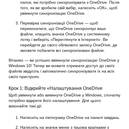
папок, які потрібно синхронізувати з OneDrive. Після
того, як ви зробили свій вибір, натисніть «ОК», щоб
увімкнути синхронізацію OneDrive.
Перевірка синхронізації OneDrive — щоб
переконатися, що OneDrive синхронізує ваші
файли, клацніть значок OneDrive у системному
лотку і виберіть «Переглянути в Інтернеті». Ви
перейдете до свого облікового запису OneDrive, де
зможете побачити всі синхронізовані файли.
Вітаємо — ви успішно ввімкнули синхронізацію OneDrive у
Windows 10! Тепер ви можете отримати доступ до своїх
файлів звідусіль і автоматично синхронізувати їх на всіх
своїх пристроях.
Крок 1: Відкрийте «Налаштування OneDrive
Щоб увімкнути або вимкнути OneDrive у Windows, спочатку
потрібно відкрити його налаштування. Для цього
виконайте такі дії:
Натисніть на піктограму OneDrive на панелі завдань.
Натисніть на значок меню з трьома крапками у