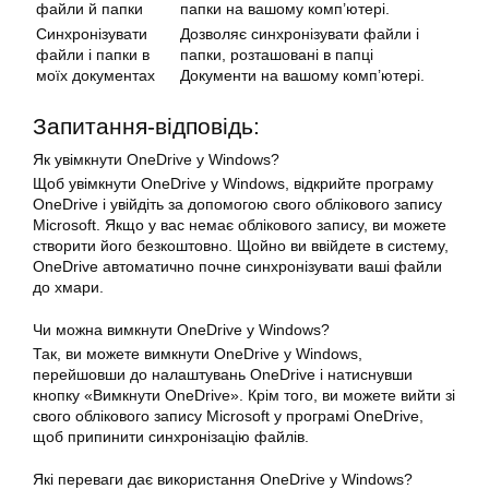
файли й папки
папки на вашому комп’ютері.
Синхронізувати
Дозволяє синхронізувати файли і
файли і папки в
папки, розташовані в папці
моїх документах
Документи на вашому комп’ютері.
Запитання-відповідь:
Як увімкнути OneDrive у Windows?
Щоб увімкнути OneDrive у Windows, відкрийте програму
OneDrive і увійдіть за допомогою свого облікового запису
Microsoft. Якщо у вас немає облікового запису, ви можете
створити його безкоштовно. Щойно ви ввійдете в систему,
OneDrive автоматично почне синхронізувати ваші файли
до хмари.
Чи можна вимкнути OneDrive у Windows?
Так, ви можете вимкнути OneDrive у Windows,
перейшовши до налаштувань OneDrive і натиснувши
кнопку «Вимкнути OneDrive». Крім того, ви можете вийти зі
свого облікового запису Microsoft у програмі OneDrive,
щоб припинити синхронізацію файлів.
Які переваги дає використання OneDrive у Windows?