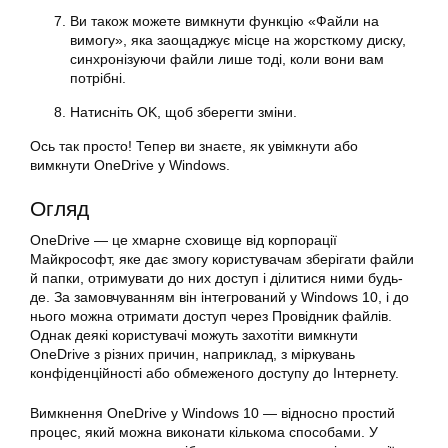
Ви також можете вимкнути функцію «Файли на
вимогу», яка заощаджує місце на жорсткому диску,
синхронізуючи файли лише тоді, коли вони вам
потрібні.
Натисніть OK, щоб зберегти зміни.
Ось так просто! Тепер ви знаєте, як увімкнути або
вимкнути OneDrive у Windows.
Огляд
OneDrive — це хмарне сховище від корпорації
Майкрософт, яке дає змогу користувачам зберігати файли
й папки, отримувати до них доступ і ділитися ними будь-
де. За замовчуванням він інтегрований у Windows 10, і до
нього можна отримати доступ через Провідник файлів.
Однак деякі користувачі можуть захотіти вимкнути
OneDrive з різних причин, наприклад, з міркувань
конфіденційності або обмеженого доступу до Інтернету.
Вимкнення OneDrive у Windows 10 — відносно простий
процес, який можна виконати кількома способами. У