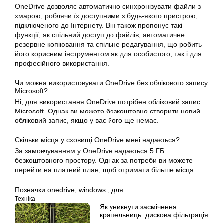
OneDrive дозволяє автоматично синхронізувати файли з
хмарою, роблячи їх доступними з будь-якого пристрою,
підключеного до Інтернету. Він також пропонує такі
функції, як спільний доступ до файлів, автоматичне
резервне копіювання та спільне редагування, що робить
його корисним інструментом як для особистого, так і для
професійного використання.
Чи можна використовувати OneDrive без облікового запису
Microsoft?
Ні, для використання OneDrive потрібен обліковий запис
Microsoft. Однак ви можете безкоштовно створити новий
обліковий запис, якщо у вас його ще немає.
Скільки місця у сховищі OneDrive мені надається?
За замовчуванням у OneDrive надається 5 ГБ
безкоштовного простору. Однак за потреби ви можете
перейти на платний план, щоб отримати більше місця.
Позначки:
onedrive
,
windows:
,
для
Техніка
Як уникнути засмічення
крапельниць: дискова фільтрація