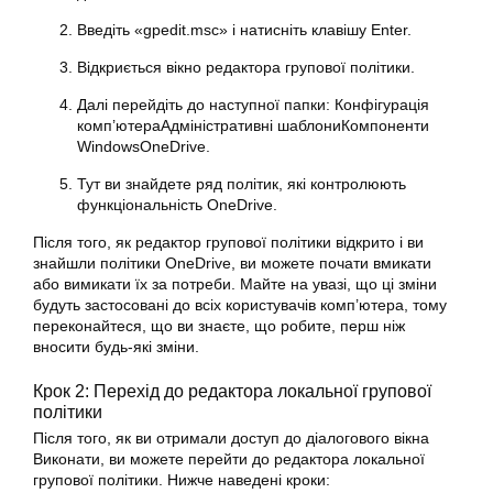
Введіть «gpedit.msc» і натисніть клавішу Enter.
Відкриється вікно редактора групової політики.
Далі перейдіть до наступної папки: Конфігурація
комп’ютераАдміністративні шаблониКомпоненти
WindowsOneDrive.
Тут ви знайдете ряд політик, які контролюють
функціональність OneDrive.
Після того, як редактор групової політики відкрито і ви
знайшли політики OneDrive, ви можете почати вмикати
або вимикати їх за потреби. Майте на увазі, що ці зміни
будуть застосовані до всіх користувачів комп’ютера, тому
переконайтеся, що ви знаєте, що робите, перш ніж
вносити будь-які зміни.
Крок 2: Перехід до редактора локальної групової
політики
Після того, як ви отримали доступ до діалогового вікна
Виконати, ви можете перейти до редактора локальної
групової політики. Нижче наведені кроки: