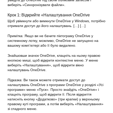
увійдіть до OneDrive під своїм обліковим записом і
виберіть «Синхронізувати файли».
Крок 1: Відкрийте «Налаштування OneDrive
Щоб увімкнути або вимкнути OneDrive у Windows, потрібно
отримати доступ до його налаштувань. […] […]
Примітка: Якщо ви не бачите піктограму OneDrive у
системному лотку, можливо, OneDrive не запущено на
вашому комп’ютері або її було видалено.
Знайшовши значок OneDrive, клацніть на ньому правою
кнопкою миші, щоб відкрити контекстне меню. У меню
виберіть «Налаштування», щоб відкрити вікно
налаштувань OneDrive.
Підказка: Ви також можете отримати доступ до
налаштувань OneDrive з програми OneDrive у розділі «Усі
програми» меню «Пуск». Просто знайдіть «OneDrive» і
клацніть програму, щоб відкрити її. Після відкриття
натисніть кнопку «Додатково» (три крапки) у верхньому
правому куті програми, а потім виберіть «Налаштування»
зі спадного меню.