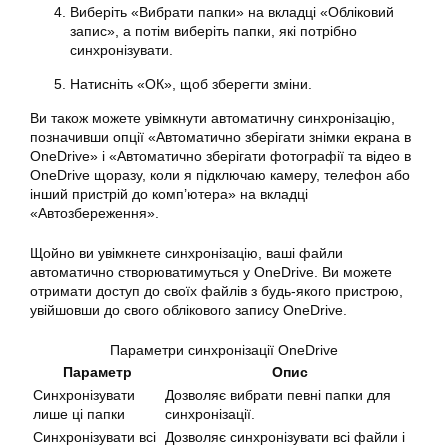
Виберіть «Вибрати папки» на вкладці «Обліковий
запис», а потім виберіть папки, які потрібно
синхронізувати.
Натисніть «ОК», щоб зберегти зміни.
Ви також можете увімкнути автоматичну синхронізацію,
позначивши опції «Автоматично зберігати знімки екрана в
OneDrive» і «Автоматично зберігати фотографії та відео в
OneDrive щоразу, коли я підключаю камеру, телефон або
інший пристрій до комп’ютера» на вкладці
«Автозбереження».
Щойно ви увімкнете синхронізацію, ваші файли
автоматично створюватимуться у OneDrive. Ви можете
отримати доступ до своїх файлів з будь-якого пристрою,
увійшовши до свого облікового запису OneDrive.
Параметри синхронізації OneDrive
Параметр
Опис
Синхронізувати
Дозволяє вибрати певні папки для
лише ці папки
синхронізації.
Синхронізувати всі
Дозволяє синхронізувати всі файли і