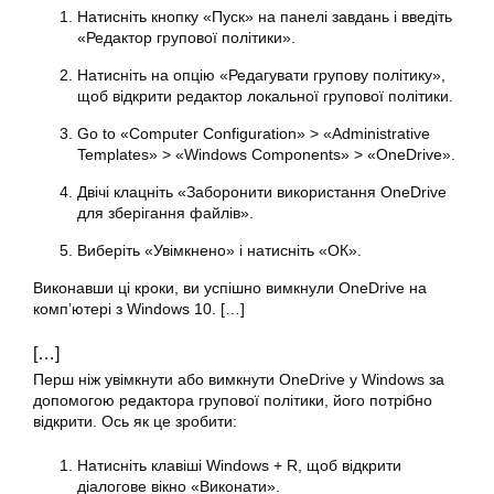
Натисніть кнопку «Пуск» на панелі завдань і введіть
«Редактор групової політики».
Натисніть на опцію «Редагувати групову політику»,
щоб відкрити редактор локальної групової політики.
Go to «Computer Configuration» > «Administrative
Templates» > «Windows Components» > «OneDrive».
Двічі клацніть «Заборонити використання OneDrive
для зберігання файлів».
Виберіть «Увімкнено» і натисніть «ОК».
Виконавши ці кроки, ви успішно вимкнули OneDrive на
комп’ютері з Windows 10. […]
[…]
Перш ніж увімкнути або вимкнути OneDrive у Windows за
допомогою редактора групової політики, його потрібно
відкрити. Ось як це зробити:
Натисніть клавіші Windows + R, щоб відкрити
діалогове вікно «Виконати».