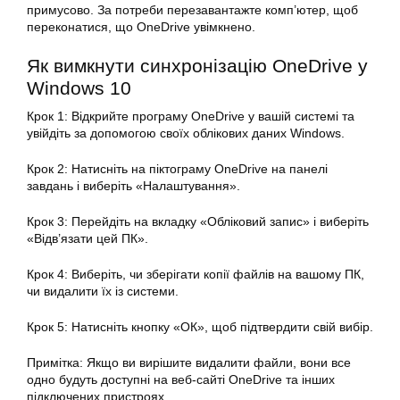
примусово. За потреби перезавантажте комп’ютер, щоб
переконатися, що OneDrive увімкнено.
Як вимкнути синхронізацію OneDrive у
Windows 10
Крок 1: Відкрийте програму OneDrive у вашій системі та
увійдіть за допомогою своїх облікових даних Windows.
Крок 2: Натисніть на піктограму OneDrive на панелі
завдань і виберіть «Налаштування».
Крок 3: Перейдіть на вкладку «Обліковий запис» і виберіть
«Відв’язати цей ПК».
Крок 4: Виберіть, чи зберігати копії файлів на вашому ПК,
чи видалити їх із системи.
Крок 5: Натисніть кнопку «ОК», щоб підтвердити свій вибір.
Примітка: Якщо ви вирішите видалити файли, вони все
одно будуть доступні на веб-сайті OneDrive та інших
підключених пристроях.