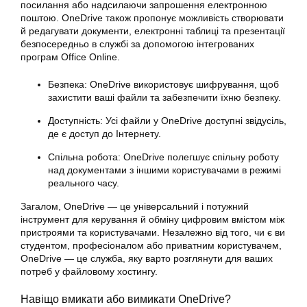
посилання або надсилаючи запрошення електронною
поштою. OneDrive також пропонує можливість створювати
й редагувати документи, електронні таблиці та презентації
безпосередньо в службі за допомогою інтегрованих
програм Office Online.
Безпека: OneDrive використовує шифрування, щоб
захистити ваші файли та забезпечити їхню безпеку.
Доступність: Усі файли у OneDrive доступні звідусіль,
де є доступ до Інтернету.
Спільна робота: OneDrive полегшує спільну роботу
над документами з іншими користувачами в режимі
реального часу.
Загалом, OneDrive — це універсальний і потужний
інструмент для керування й обміну цифровим вмістом між
пристроями та користувачами. Незалежно від того, чи є ви
студентом, професіоналом або приватним користувачем,
OneDrive — це служба, яку варто розглянути для ваших
потреб у файловому хостингу.
Навіщо вмикати або вимикати OneDrive?