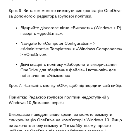
Крок 6: Ви також можете вимкнути синхронізацію OneDrive
за допомогою редактора групової політики.
Відкрийте діалогове вікно «Виконати» (Windows + R)
і введіть «gpedit.msc».
Navigate to «Computer Configuration» >
«Administrative Templates» > «Windows Components»
> «OneDrive».
Двічі клацніть політику «Заборонити використання
OneDrive для зберігання файлів» і встановіть для
неї значення «Увімкнено».
Крок 7: Натисніть кнопку «ОК», щоб підтвердити свій вибір.
Примітка: Редактор групової політики недоступний у
Windows 10 Домашня версія.
Виконавши наведені вище кроки, ви можете вимкнути
синхронізацію OneDrive на комп’ютері з Windows 10. Якщо
ви захочете знову ввімкнути її в майбутньому, просто