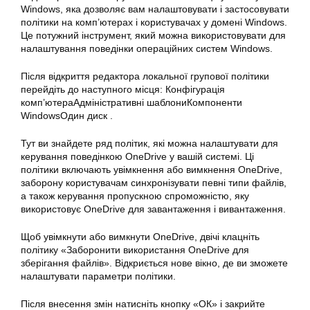
Windows, яка дозволяє вам налаштовувати і застосовувати
політики на комп’ютерах і користувачах у домені Windows.
Це потужний інструмент, який можна використовувати для
налаштування поведінки операційних систем Windows.
Після відкриття редактора локальної групової політики
перейдіть до наступного місця: Конфігурація
комп’ютераАдміністративні шаблониКомпоненти
WindowsОдин диск .
Тут ви знайдете ряд політик, які можна налаштувати для
керування поведінкою OneDrive у вашій системі. Ці
політики включають увімкнення або вимкнення OneDrive,
заборону користувачам синхронізувати певні типи файлів,
а також керування пропускною спроможністю, яку
використовує OneDrive для завантаження і вивантаження.
Щоб увімкнути або вимкнути OneDrive, двічі клацніть
політику «Заборонити використання OneDrive для
зберігання файлів». Відкриється нове вікно, де ви зможете
налаштувати параметри політики.
Після внесення змін натисніть кнопку «ОК» і закрийте