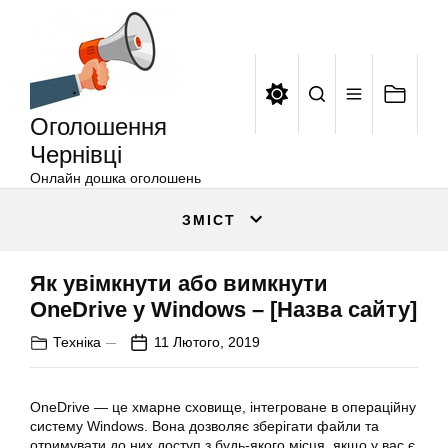
Оголошення
Перейти
Чернівці
до
вмісту
Оголошення
Чернівці
Онлайн дошка оголошень
ЗМІСТ
Як увімкнути або вимкнути
OneDrive у Windows – [Назва сайту]
Техніка
11 Лютого, 2019
OneDrive — це хмарне сховище, інтегроване в операційну
систему Windows. Вона дозволяє зберігати файли та
отримувати до них доступ з будь-якого місця, якщо у вас є