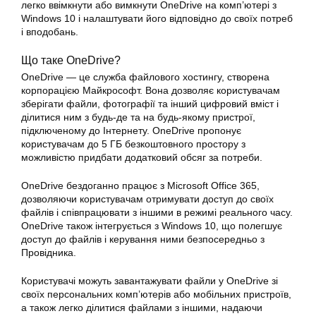
легко ввімкнути або вимкнути OneDrive на комп’ютері з
Windows 10 і налаштувати його відповідно до своїх потреб
і вподобань.
Що таке OneDrive?
OneDrive — це служба файлового хостингу, створена
корпорацією Майкрософт. Вона дозволяє користувачам
зберігати файли, фотографії та інший цифровий вміст і
ділитися ним з будь-де та на будь-якому пристрої,
підключеному до Інтернету. OneDrive пропонує
користувачам до 5 ГБ безкоштовного простору з
можливістю придбати додатковий обсяг за потреби.
OneDrive бездоганно працює з Microsoft Office 365,
дозволяючи користувачам отримувати доступ до своїх
файлів і співпрацювати з іншими в режимі реального часу.
OneDrive також інтегрується з Windows 10, що полегшує
доступ до файлів і керування ними безпосередньо з
Провідника.
Користувачі можуть завантажувати файли у OneDrive зі
своїх персональних комп’ютерів або мобільних пристроїв,
а також легко ділитися файлами з іншими, надаючи