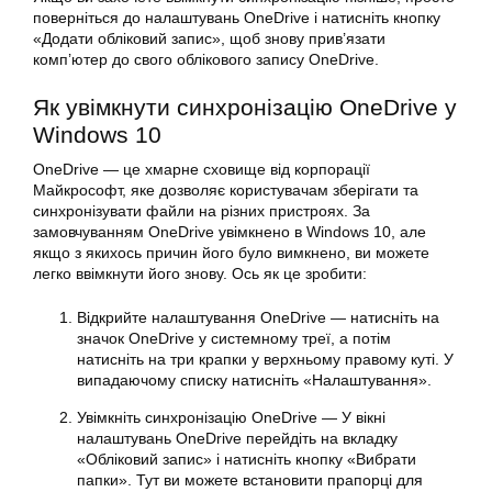
поверніться до налаштувань OneDrive і натисніть кнопку
«Додати обліковий запис», щоб знову прив’язати
комп’ютер до свого облікового запису OneDrive.
Як увімкнути синхронізацію OneDrive у
Windows 10
OneDrive — це хмарне сховище від корпорації
Майкрософт, яке дозволяє користувачам зберігати та
синхронізувати файли на різних пристроях. За
замовчуванням OneDrive увімкнено в Windows 10, але
якщо з якихось причин його було вимкнено, ви можете
легко ввімкнути його знову. Ось як це зробити:
Відкрийте налаштування OneDrive — натисніть на
значок OneDrive у системному треї, а потім
натисніть на три крапки у верхньому правому куті. У
випадаючому списку натисніть «Налаштування».
Увімкніть синхронізацію OneDrive — У вікні
налаштувань OneDrive перейдіть на вкладку
«Обліковий запис» і натисніть кнопку «Вибрати
папки». Тут ви можете встановити прапорці для