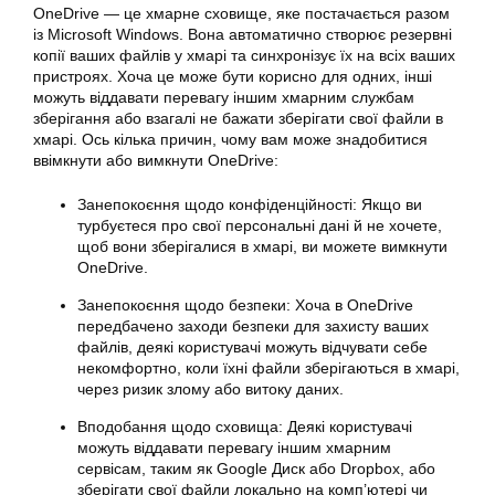
OneDrive — це хмарне сховище, яке постачається разом
із Microsoft Windows. Вона автоматично створює резервні
копії ваших файлів у хмарі та синхронізує їх на всіх ваших
пристроях. Хоча це може бути корисно для одних, інші
можуть віддавати перевагу іншим хмарним службам
зберігання або взагалі не бажати зберігати свої файли в
хмарі. Ось кілька причин, чому вам може знадобитися
ввімкнути або вимкнути OneDrive:
Занепокоєння щодо конфіденційності: Якщо ви
турбуєтеся про свої персональні дані й не хочете,
щоб вони зберігалися в хмарі, ви можете вимкнути
OneDrive.
Занепокоєння щодо безпеки: Хоча в OneDrive
передбачено заходи безпеки для захисту ваших
файлів, деякі користувачі можуть відчувати себе
некомфортно, коли їхні файли зберігаються в хмарі,
через ризик злому або витоку даних.
Вподобання щодо сховища: Деякі користувачі
можуть віддавати перевагу іншим хмарним
сервісам, таким як Google Диск або Dropbox, або
зберігати свої файли локально на комп’ютері чи