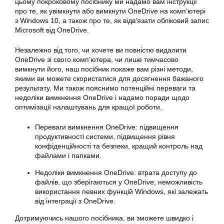
цьому покроковому посібнику ми надамо вам інструкції
про те, як увімкнути або вимкнути OneDrive на комп’ютері
з Windows 10, а також про те, як відв’язати обліковий запис
Microsoft від OneDrive.
Незалежно від того, чи хочете ви повністю видалити
OneDrive зі свого комп’ютера, чи лише тимчасово
вимкнути його, наш посібник покаже вам різні методи,
якими ви можете скористатися для досягнення бажаного
результату. Ми також пояснимо потенційні переваги та
недоліки вимкнення OneDrive і надамо поради щодо
оптимізації налаштувань для кращої роботи.
Переваги вимкнення OneDrive: підвищення
продуктивності системи, підвищення рівня
конфіденційності та безпеки, кращий контроль над
файлами і папками.
Недоліки вимкнення OneDrive: втрата доступу до
файлів, що зберігаються у OneDrive, неможливість
використання певних функцій Windows, які залежать
від інтеграції з OneDrive.
Дотримуючись нашого посібника, ви зможете швидко і