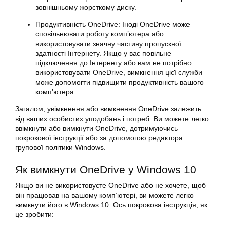
зовнішньому жорсткому диску.
Продуктивність OneDrive: Іноді OneDrive може
сповільнювати роботу комп’ютера або
використовувати значну частину пропускної
здатності Інтернету. Якщо у вас повільне
підключення до Інтернету або вам не потрібно
використовувати OneDrive, вимкнення цієї служби
може допомогти підвищити продуктивність вашого
комп’ютера.
Загалом, увімкнення або вимкнення OneDrive залежить
від ваших особистих уподобань і потреб. Ви можете легко
ввімкнути або вимкнути OneDrive, дотримуючись
покрокової інструкції або за допомогою редактора
групової політики Windows.
Як вимкнути OneDrive у Windows 10
Якщо ви не використовуєте OneDrive або не хочете, щоб
він працював на вашому комп’ютері, ви можете легко
вимкнути його в Windows 10. Ось покрокова інструкція, як
це зробити: