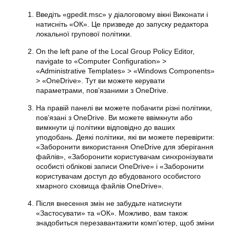
Введіть «gpedit.msc» у діалоговому вікні Виконати і
натисніть «ОК». Це призведе до запуску редактора
локальної групової політики.
On the left pane of the Local Group Policy Editor,
navigate to «Computer Configuration» >
«Administrative Templates» > «Windows Components»
> «OneDrive». Тут ви можете керувати
параметрами, пов’язаними з OneDrive.
На правій панелі ви можете побачити різні політики,
пов’язані з OneDrive. Ви можете ввімкнути або
вимкнути ці політики відповідно до ваших
уподобань. Деякі політики, які ви можете перевірити:
«Заборонити використання OneDrive для зберігання
файлів», «Заборонити користувачам синхронізувати
особисті облікові записи OneDrive» і «Заборонити
користувачам доступ до вбудованого особистого
хмарного сховища файлів OneDrive».
Після внесення змін не забудьте натиснути
«Застосувати» та «ОК». Можливо, вам також
знадобиться перезавантажити комп’ютер, щоб зміни