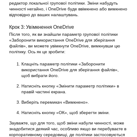
редактор локальної групової політики. Зміни набудуть
чинності негайно, і OneDrive буде ввімкнено або вимкнено
відповідно до ваших налаштувань.
Крок 3: Увімкнення OneDrive
Після того, як ви знайшли параметр групової політики
«Заборонити використання OneDrive для зберігання
файлів», ви можете увімкнути OneDrive, вимкнувши цю
політику. Ось як це зробити:
Клацніть параметр політики «Заборонити
використання OneDrive для зберігання файлів»,
щоб вибрати його.
Натисніть кнопку «Змінити параметр політики» в
правій частині екрана.
Виберіть перемикач «Вимкнено».
Натисніть кнопку «ОК», щоб зберегти зміни.
Зауважте, що для того, щоб зміни набули чинності, може
знадобитися деякий час, особливо якщо ви перебуваєте в
корпоративному середовищі, де політики застосовуються