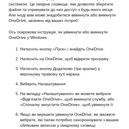
системою. Це хмарне сховище, яке дозволяє зберігати
файли та отримувати до них доступ з будь-якого місця.
Але іноді вам може знадобитися ввімкнути або вимкнути
OneDrive, залежно від ваших потреб.
Ось покрокова інструкція, як увімкнути або вимкнути
OneDrive у Windows:
Натисніть кнопку «Пуск» і знайдіть OneDrive .
Натисніть на OneDrive, щоб відкрити програму.
Натисніть кнопку Додатково (три крапки) у
верхньому правому куті екрана.
Виберіть Налаштування .
На вкладці «Налаштування» ви можете вибрати
«Відв’язати OneDrive», щоб вимкнути службу, або
«Спочатку запустити OneDrive», щоб увімкнути її.
Якщо ви вирішите увімкнути OneDrive, ви зможете
вибрати, які папки потрібно синхронізувати з вашим
обліковим записом у хмарному сховищі.