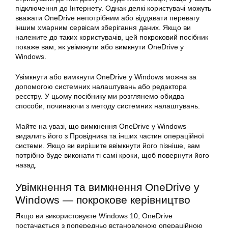
підключення до Інтернету. Однак деякі користувачі можуть
вважати OneDrive непотрібним або віддавати перевагу
іншим хмарним сервісам зберігання даних. Якщо ви
належите до таких користувачів, цей покроковий посібник
покаже вам, як увімкнути або вимкнути OneDrive у
Windows.
Увімкнути або вимкнути OneDrive у Windows можна за
допомогою системних налаштувань або редактора
реєстру. У цьому посібнику ми розглянемо обидва
способи, починаючи з методу системних налаштувань.
Майте на увазі, що вимкнення OneDrive у Windows
видалить його з Провідника та інших частин операційної
системи. Якщо ви вирішите ввімкнути його пізніше, вам
потрібно буде виконати ті самі кроки, щоб повернути його
назад.
Увімкнення та вимкнення OneDrive у
Windows — покрокове керівництво
Якщо ви використовуєте Windows 10, OneDrive
постачається з попередньо встановленою операційною