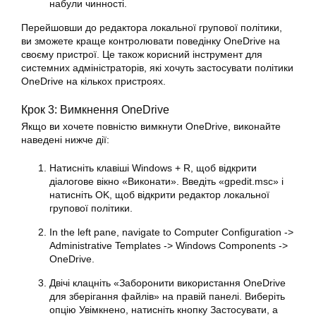
набули чинності.
Перейшовши до редактора локальної групової політики,
ви зможете краще контролювати поведінку OneDrive на
своєму пристрої. Це також корисний інструмент для
системних адміністраторів, які хочуть застосувати політики
OneDrive на кількох пристроях.
Крок 3: Вимкнення OneDrive
Якщо ви хочете повністю вимкнути OneDrive, виконайте
наведені нижче дії:
Натисніть клавіші Windows + R, щоб відкрити
діалогове вікно «Виконати». Введіть «gpedit.msc» і
натисніть OK, щоб відкрити редактор локальної
групової політики.
In the left pane, navigate to Computer Configuration ->
Administrative Templates -> Windows Components ->
OneDrive.
Двічі клацніть «Заборонити використання OneDrive
для зберігання файлів» на правій панелі. Виберіть
опцію Увімкнено, натисніть кнопку Застосувати, а