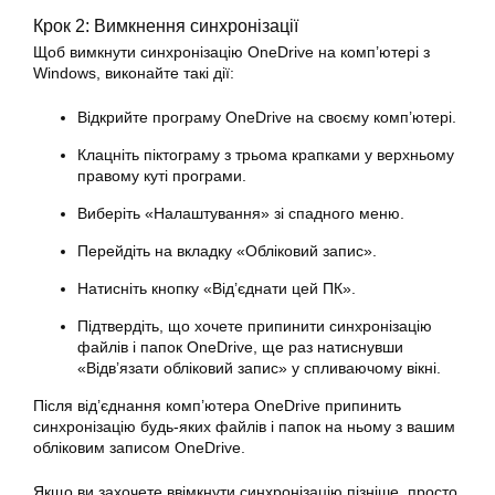
Крок 2: Вимкнення синхронізації
Щоб вимкнути синхронізацію OneDrive на комп’ютері з
Windows, виконайте такі дії:
Відкрийте програму OneDrive на своєму комп’ютері.
Клацніть піктограму з трьома крапками у верхньому
правому куті програми.
Виберіть «Налаштування» зі спадного меню.
Перейдіть на вкладку «Обліковий запис».
Натисніть кнопку «Від’єднати цей ПК».
Підтвердіть, що хочете припинити синхронізацію
файлів і папок OneDrive, ще раз натиснувши
«Відв’язати обліковий запис» у спливаючому вікні.
Після від’єднання комп’ютера OneDrive припинить
синхронізацію будь-яких файлів і папок на ньому з вашим
обліковим записом OneDrive.
Якщо ви захочете ввімкнути синхронізацію пізніше, просто