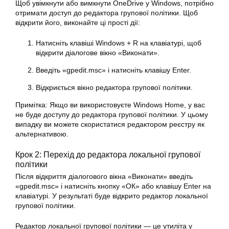
Щоб увімкнути або вимкнути OneDrive у Windows, потрібно
отримати доступ до редактора групової політики. Щоб
відкрити його, виконайте ці прості дії:
Натисніть клавіші Windows + R на клавіатурі, щоб
відкрити діалогове вікно «Виконати».
Введіть «gpedit.msc» і натисніть клавішу Enter.
Відкриється вікно редактора групової політики.
Примітка: Якщо ви використовуєте Windows Home, у вас
не буде доступу до редактора групової політики. У цьому
випадку ви можете скористатися редактором реєстру як
альтернативою.
Крок 2: Перехід до редактора локальної групової
політики
Після відкриття діалогового вікна «Виконати» введіть
«gpedit.msc» і натисніть кнопку «ОК» або клавішу Enter на
клавіатурі. У результаті буде відкрито редактор локальної
групової політики.
Редактор локальної групової політики — це утиліта у