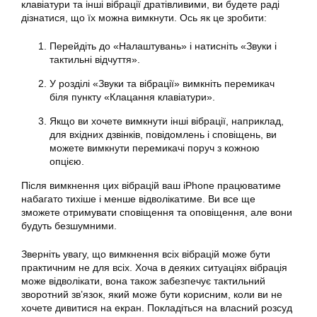
клавіатури та інші вібрації дратівливими, ви будете раді
дізнатися, що їх можна вимкнути. Ось як це зробити:
Перейдіть до «Налаштувань» і натисніть «Звуки і
тактильні відчуття».
У розділі «Звуки та вібрації» вимкніть перемикач
біля пункту «Клацання клавіатури».
Якщо ви хочете вимкнути інші вібрації, наприклад,
для вхідних дзвінків, повідомлень і сповіщень, ви
можете вимкнути перемикачі поруч з кожною
опцією.
Після вимкнення цих вібрацій ваш iPhone працюватиме
набагато тихіше і менше відволікатиме. Ви все ще
зможете отримувати сповіщення та оповіщення, але вони
будуть безшумними.
Зверніть увагу, що вимкнення всіх вібрацій може бути
практичним не для всіх. Хоча в деяких ситуаціях вібрація
може відволікати, вона також забезпечує тактильний
зворотний зв’язок, який може бути корисним, коли ви не
хочете дивитися на екран. Покладіться на власний розсуд