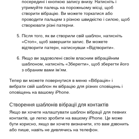
посередині і кнопкою запису внизу. Натисніть і
утримуйте палець на порожньому місці, щоб
створити вібрацію. Ви можете торкатися або
проводити пальцем з різною швидкістю і силою, щоб
створювати різні патерни.
Після того, як ви створили свій шаблон, натисніть
«Стоп», щоб завершити запис. Ви можете
відтворити патерн, натиснувши «Відтворити».
Якщо ви задоволені своїм власним вібраційним
шаблоном, натисніть «Зберегти», щоб зберегти його
з обраним вами ім’ям.
Тепер ви можете повернутися в меню «Вібрація» і
вибрати свій шаблон як
вібрацію
для різних сповіщень і
оповіщень на вашому iPhone.
Створення шаблонів вібрації для контактів
Якщо ви хочете
налаштувати
шаблон вібрації для певних
контактів, це легко зробити на вашому iPhone. Це може
бути корисно, якщо ви хочете визначити, хто вам дзвонить
або пише, навіть не дивлячись на телефон.