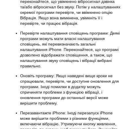
переконайтеся, що увімкнено вібросигнал дзвінка
та/або вібросигнал без звуку. Потім у налаштуваннях
окремої програми перевірте, чи ввімкнено опцію
Вібрація. Якщо вона вимкнена, увімкніть її і
перевірте, чи працює вібрація.
Перевірте налаштування сповіщень програми: Деякі
програми можуть мати власні налаштування
сповіщень, які перевизначають загальні
налаштування
iPhone
. Переконайтеся, що програмі
дозволено відображати сповіщення, а також, що
налаштування звуку сповіщень і вібрації вибрані
правильно.
Оновіть програму: Якщо наведені вище кроки не
спрацювали, перевірте, чи доступне оновлення для
програми. Іноді помилки в додатку можуть
спричиняти проблеми з функцією вібрації, і
оновлення програми до останньої версії може
вирішити проблему.
Перезавантажте iPhone: Іноді перезапуск iPhone
може вирішити проблеми з різними функціями,
включаючи
вібрацію
. Утримуючи кнопку живлення,