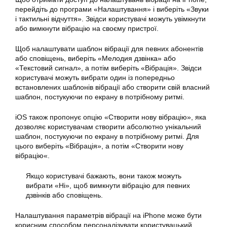
перейдіть до програми «Налаштування» і виберіть «Звуки
і тактильні відчуття». Звідси користувачі можуть
увімкнути
або вимкнути вібрацію на своєму пристрої.
Щоб
налаштувати
шаблон вібрації для певних абонентів
або сповіщень, виберіть «Мелодия дзвінка» або
«Текстовий сигнал», а потім виберіть «Вібрація». Звідси
користувачі можуть вибрати один із попередньо
встановлених шаблонів вібрації або створити свій власний
шаблон, постукуючи по екрану в потрібному ритмі.
iOS також пропонує опцію «Створити нову вібрацію», яка
дозволяє користувачам створити абсолютно унікальний
шаблон, постукуючи по екрану в потрібному ритмі. Для
цього виберіть «Вібрація», а потім «Створити нову
вібрацію
«.
Якщо користувачі бажають, вони також можуть
вибрати «Ні», щоб
вимкнути вібрацію
для певних
дзвінків або сповіщень.
Налаштування параметрів вібрації на iPhone може бути
корисним способом персоналізувати користувацький