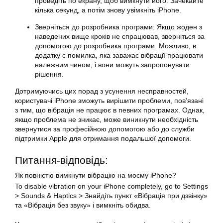
проведіть по екрану, щоб
вимкнути
його. Зачекайте
кілька секунд, а потім знову увімкніть iPhone.
Зверніться до розробника програми: Якщо жоден з
наведених вище кроків не спрацював, зверніться за
допомогою до розробника програми. Можливо, в
додатку є помилка, яка заважає вібрації працювати
належним чином, і вони можуть запропонувати
рішення.
Дотримуючись цих порад з усунення несправностей,
користувачі iPhone зможуть вирішити проблеми, пов’язані
з тим, що вібрація не працює в певних програмах. Однак,
якщо проблема не зникає, може виникнути необхідність
звернутися за професійною допомогою або до служби
підтримки Apple для отримання подальшої допомоги.
Питання-відповідь:
Як повністю вимкнути вібрацію на моєму iPhone?
To disable vibration on your iPhone completely, go to Settings
> Sounds & Haptics > Знайдіть пункт «Вібрація при дзвінку»
та «Вібрація без звуку» і вимкніть обидва.