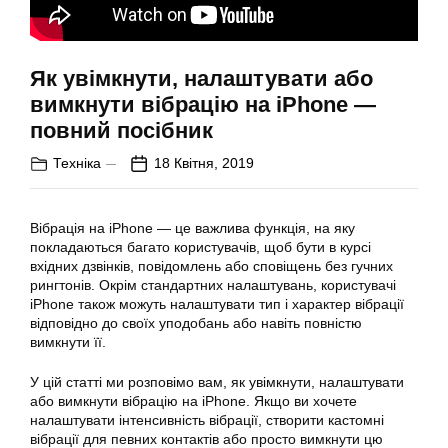
Як увімкнути, налаштувати або
вимкнути вібрацію на iPhone —
повний посібник
Техніка
18 Квітня, 2019
Вібрація на
iPhone
— це важлива функція, на яку
покладаються багато користувачів, щоб бути в курсі
вхідних дзвінків, повідомлень або сповіщень без гучних
рингтонів. Окрім стандартних налаштувань, користувачі
iPhone також можуть
налаштувати
тип і характер вібрації
відповідно до своїх уподобань або навіть повністю
вимкнути
її.
У цій статті ми розповімо вам, як
увімкнути
,
налаштувати
або
вимкнути вібрацію
на iPhone. Якщо ви хочете
налаштувати інтенсивність вібрації, створити кастомні
вібрації для певних контактів або просто вимкнути цю