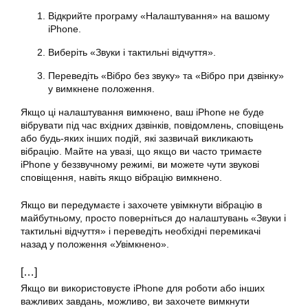
Відкрийте програму «Налаштування» на вашому
iPhone.
Виберіть «Звуки і тактильні відчуття».
Переведіть «Вібро без звуку» та «Вібро при дзвінку»
у вимкнене положення.
Якщо ці налаштування вимкнено, ваш iPhone не буде
вібрувати під час вхідних дзвінків, повідомлень, сповіщень
або будь-яких інших подій, які зазвичай викликають
вібрацію. Майте на увазі, що якщо ви часто тримаєте
iPhone у беззвучному режимі, ви можете чути звукові
сповіщення, навіть якщо
вібрацію
вимкнено.
Якщо ви передумаєте і захочете
увімкнути
вібрацію в
майбутньому, просто поверніться до налаштувань «Звуки і
тактильні відчуття» і переведіть необхідні перемикачі
назад у положення «Увімкнено».
[…]
Якщо ви використовуєте iPhone для роботи або інших
важливих завдань, можливо, ви захочете
вимкнути