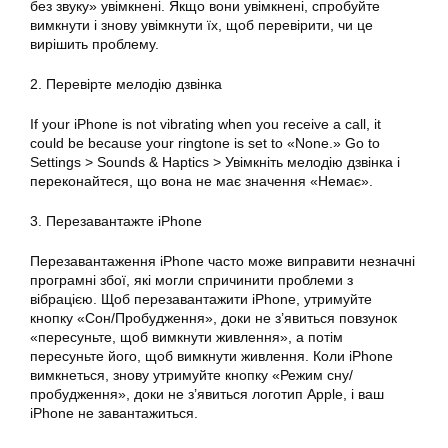
без звуку» увімкнені. Якщо вони увімкнені, спробуйте
вимкнути і знову
увімкнути
їх, щоб перевірити, чи це
вирішить проблему.
2. Перевірте мелодію дзвінка
If your iPhone is not vibrating when you receive a call, it
could be because your ringtone is set to «None.» Go to
Settings > Sounds & Haptics > Увімкніть мелодію дзвінка і
переконайтеся, що вона не має значення «Немає».
3. Перезавантажте iPhone
Перезавантаження iPhone часто може виправити незначні
програмні збої, які могли спричинити проблеми з
вібрацією. Щоб перезавантажити iPhone, утримуйте
кнопку «Сон/Пробудження», доки не з’явиться повзунок
«пересуньте, щоб вимкнути живлення», а потім
пересуньте його, щоб
вимкнути
живлення. Коли iPhone
вимкнеться, знову утримуйте кнопку «Режим сну/
пробудження», доки не з’явиться логотип Apple, і ваш
iPhone не завантажиться.