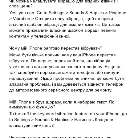
Чи можна налаштувати вібрацію для вхідних дзвінків і
сповіщень?
Yes, you can. Go to Settings > Sounds & Haptics > Ringtone
> Vibration > Створити нову вібрацію, щоб створити
власний шаблон вібрації для вхідних дзвінків. Ви також
можете призначити власний шаблон вібрації певним
контактам у телефонній книзі.
Чому мій iPhone раптово перестав вібрувати?
Може бути кілька причин, чому ваш iPhone перестав
вібрувати. По-перше, переконайтеся, що вібрація
увімкнена в налаштуваннях вашого телефону. Якщо це
так, спробуйте перезавантажити телефон або скинути
налаштування. Якщо проблема не зникне, це може бути
апаратна проблема, і вам доведеться віднести телефон
до авторизованого сервісного центру для ремонту.
Мій iPhone вібрує щоразу, коли я набираю текст. Як
вимкнути
цю функцію?
To turn off the keyboard vibration feature on your iPhone, go
to Settings > Sounds & Haptics > Натисніть Клацання
клавіатури і вимкніть її.
Чи можна використовувати сторонні програми для