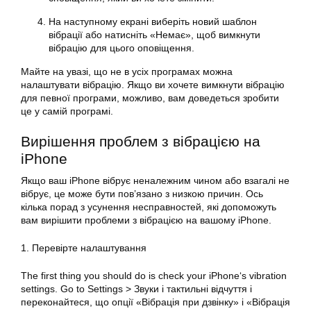
На наступному екрані виберіть новий шаблон
вібрації або натисніть «Немає», щоб
вимкнути
вібрацію для цього оповіщення.
Майте на увазі, що не в усіх програмах можна
налаштувати вібрацію
. Якщо ви хочете
вимкнути вібрацію
для певної програми, можливо, вам доведеться зробити
це у самій програмі.
Вирішення проблем з вібрацією на
iPhone
Якщо ваш iPhone вібрує неналежним чином або взагалі не
вібрує, це може бути пов’язано з низкою причин. Ось
кілька порад з усунення несправностей, які допоможуть
вам вирішити проблеми з вібрацією на вашому iPhone.
1. Перевірте налаштування
The first thing you should do is check your
iPhone
‘s vibration
settings. Go to Settings > Звуки і тактильні відчуття і
переконайтеся, що опції «Вібрація при дзвінку» і «Вібрація