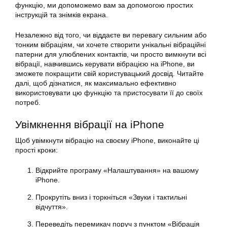
функцію, ми допоможемо вам за допомогою простих
інструкцій та знімків екрана.
Незалежно від того, чи віддаєте ви перевагу сильним або
тонким вібраціям, чи хочете створити унікальні вібраційні
патерни для улюблених контактів, чи просто
вимкнути
всі
вібрації, навчившись керувати вібрацією на iPhone, ви
зможете покращити свій користувацький досвід. Читайте
далі, щоб дізнатися, як максимально ефективно
використовувати цю функцію та пристосувати її до своїх
потреб.
Увімкнення вібрації на iPhone
Щоб
увімкнути
вібрацію на своєму
iPhone
, виконайте ці
прості кроки:
Відкрийте програму «Налаштування» на вашому
iPhone.
Прокрутіть вниз і торкніться «Звуки і тактильні
відчуття».
Переведіть перемикач поруч з пунктом «Вібрація