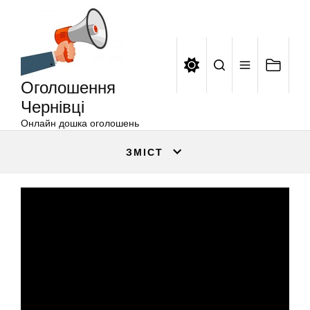
Оголошення
Перейти
Чернівці
до
вмісту
Оголошення
Чернівці
Онлайн дошка оголошень
ЗМІСТ