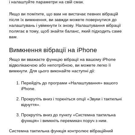
і налаштуйте параметри на свій смак.
Якщо ви помітите, що вам не вистачає певних вібрацій
після їх вимкнення, ви завжди можете повернутися до
налаштувань і
увімкнути
їх знову. Налаштування вібрації
полягає в тому, щоб знайти баланс, який підходить саме
вам.
Вимкнення вібрації на
iPhone
Якщо ви вважаєте функцію вібрації на вашому iPhone
відволікаючою або непотрібною, ви можете легко її
вимкнути
. Для цього виконайте наступні дії:
Перейдіть до програми «Налаштування» вашого
iPhone.
Прокрутіть вниз і торкніться опції «Звуки і тактильні
відчуття».
Прокрутіть вниз до пункту «Системна тактильна
функція» і вимкніть перемикач поруч з ним.
Системна тактильна функція контролює вібраційний