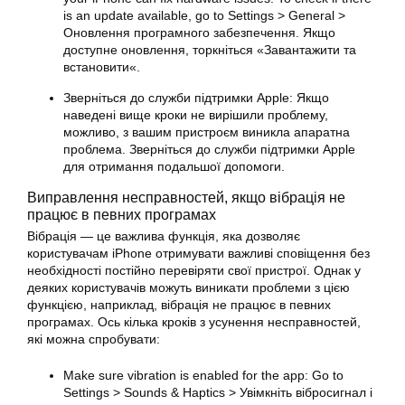
is an update available, go to Settings > General >
Оновлення програмного забезпечення. Якщо
доступне оновлення, торкніться «Завантажити та
встановити«.
Зверніться до служби підтримки Apple: Якщо
наведені вище кроки не вирішили проблему,
можливо, з вашим пристроєм виникла апаратна
проблема. Зверніться до служби підтримки Apple
для отримання подальшої допомоги.
Виправлення несправностей, якщо вібрація не
працює в певних програмах
Вібрація — це важлива функція, яка дозволяє
користувачам iPhone отримувати важливі сповіщення без
необхідності постійно перевіряти свої пристрої. Однак у
деяких користувачів можуть виникати проблеми з цією
функцією, наприклад, вібрація не працює в певних
програмах. Ось кілька кроків з усунення несправностей,
які можна спробувати:
Make sure vibration is enabled for the app: Go to
Settings > Sounds & Haptics > Увімкніть вібросигнал і