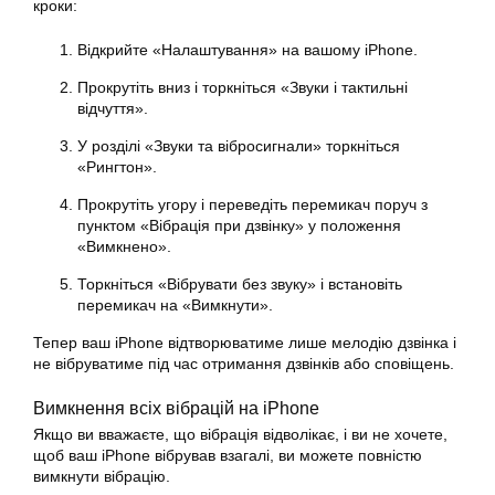
кроки:
Відкрийте «Налаштування» на вашому iPhone.
Прокрутіть вниз і торкніться «Звуки і тактильні
відчуття».
У розділі «Звуки та вібросигнали» торкніться
«Рингтон».
Прокрутіть угору і переведіть перемикач поруч з
пунктом «Вібрація при дзвінку» у положення
«Вимкнено».
Торкніться «Вібрувати без звуку» і встановіть
перемикач на «Вимкнути».
Тепер ваш iPhone відтворюватиме лише мелодію дзвінка і
не вібруватиме під час отримання дзвінків або сповіщень.
Вимкнення всіх вібрацій на iPhone
Якщо ви вважаєте, що вібрація відволікає, і ви не хочете,
щоб ваш iPhone вібрував взагалі, ви можете повністю
вимкнути
вібрацію
.