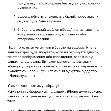
при дзвінку» або «Вібрація без звуку» у положення
«Увімкнено».
Відрегулюйте інтенсивність вібрації, пересуваючи
смужку під «Сила вібрації».
Виберіть власний шаблон вібрації, натиснувши на
«Вібрація» і вибравши опцію зі списку або
створивши власний.
Після того, як ви увімкнули
вібрацію
на вашому iPhone,
ваш пристрій буде вібрувати, коли ви отримуєте дзвінок,
текстове повідомлення або сповіщення, залежно від
ваших налаштувань. Ви також можете налаштувати
вібрацію для різних контактів або сповіщень, перейшовши
в «Контакти» або «Звуки і тактильні відчуття» в додатку
«Налаштування».
Увімкнення режиму вібрації
Увімкнення віброрежиму на вашому
iPhone
дуже корисне,
коли ви перебуваєте на зустрічі або в місці, де потрібна
тиша.
Щоб
увімкнути
режим вібрації, виконайте ці прості кроки: