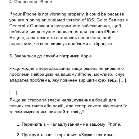
4. Оновлення
iPhone
If your iPhone is not vibrating properly, it could be because
you are running an outdated version of iOS. Go to Settings >
General > Оновлення програмного забезпечення, щоб
побачити, чи доступне оновлення для вашого iPhone.
Якщо є, завантажте та встановіть оновлення, щоб
перевірити, чи воно вирішує проблеми з вібрацією.
5. Зверніться до служби підтримки Apple
Якщо жодне з перерахованих вище рішень не вирішило
проблеми з вібрацією на вашому iPhone, можливо, існує
апаратна проблема, яку повинен вирішити фахівець. […]
[…]
Якщо ви створили власні налаштування вібрації для
певних контактів або подій, але тепер хочете відновити їх
за замовчуванням, виконайте такі дії:
Перейдіть в «Налаштування» на вашому
iPhone
.
Прокрутіть вниз і торкніться «Звуки і тактильні