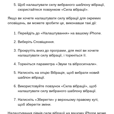
Щоб
налаштувати
силу вибраного шаблону вібрації,
скористайтеся повзунком «Сила вібрації».
Якщо ви хочете налаштувати силу вібрації для окремих
оповіщень, ви можете зробити це, виконавши такі дії:
Перейдіть до «Налаштування» на вашому iPhone.
Виберіть Сповіщення.
Прокрутіть вниз до програми, для якої ви хочете
налаштувати
силу вібрації, і торкніться її.
Торкніться параметра «Звуки та вібросигнали».
Натисніть на опцію Вібрація, щоб вибрати новий
шаблон вібрації.
Використовуйте повзунок «Сила вібрації», щоб
налаштувати
силу вибраного шаблону вібрації.
Натисніть «Зберегти» у верхньому правому куті,
щоб зберегти зміни.
Налаштування рівнів сили вібрації на вашому iPhone може