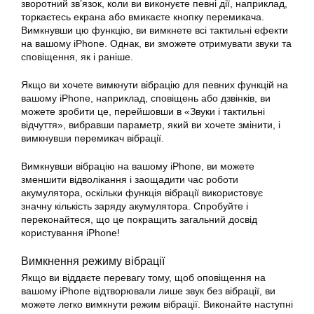
зворотний зв’язок, коли ви виконуєте певні дії, наприклад,
торкаєтесь екрана або вмикаєте кнопку перемикача.
Вимкнувши цю функцію, ви вимкнете всі тактильні ефекти
на вашому iPhone. Однак, ви зможете отримувати звуки та
сповіщення, як і раніше.
Якщо ви хочете вимкнути вібрацію для певних функцій на
вашому iPhone, наприклад, сповіщень або дзвінків, ви
можете зробити це, перейшовши в «Звуки і тактильні
відчуття», вибравши параметр, який ви хочете змінити, і
вимкнувши перемикач вібрації.
Вимкнувши вібрацію на вашому
iPhone
, ви можете
зменшити відволікання і заощадити час роботи
акумулятора, оскільки функція вібрації використовує
значну кількість заряду акумулятора. Спробуйте і
переконайтеся, що це покращить загальний досвід
користування iPhone!
Вимкнення режиму вібрації
Якщо ви віддаєте перевагу тому, щоб оповіщення на
вашому
iPhone
відтворювали лише звук без вібрації, ви
можете легко
вимкнути
режим вібрації. Виконайте наступні