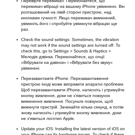
Перевірте перемикач: Переконайтеся, що
перемикач вібрації на вашому iPhone увімкнено. Він
розташований на лівій стороні пристрою, над
кнопками гучності. Якщо перемикач вимкнений,
увімкніть його і спробуйте
увімкнути вібрацію
ще
раз.
Check the sound settings: Sometimes, the vibration
may not work if the sound settings are turned off. To
check this, go to Settings > Sounds & Haptics >
Мелодія дзвінка. Переконайтеся, що опції
«Вібрувати на дзвінок» і «Вібрувати без звуку»
увімкнені.
Перезавантажте iPhone: Перезавантаження
пристрою іноді може виправити апаратні проблеми.
Щоб перезавантажити iPhone, натисніть і утримуйте
кнопку живлення, доки не з’явиться повзунок
вимкнення живлення. Посуньте повзунок, щоб
вимкнути
пристрій. Зачекайте кілька секунд, а потім
знову натисніть і утримуйте кнопку живлення, доки
не з’явиться логотип Apple.
Update your iOS: Installing the latest version of iOS on
your iPhone can fix hardware issues. To check if there