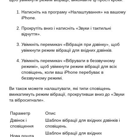
Натисніть на програму «Налаштування» на вашому
iPhone
.
Прокрутіть вниз і натисніть «Звуки і тактильні
відчуття».
Увімкніть перемикач «Вібрація при дзвінку», щоб
увімкнути
режим вібрації для вхідних дзвінків.
Увімкніть перемикач «Вібрувати в беззвучному
режимі», щоб
увімкнути
режим вібрації для всіх
сповіщень, коли ваш iPhone перебуває в
беззвучному режимі.
Ви також можете налаштувати, які типи сповіщень
вмикатимуть режим вібрації, прокрутивши вниз до «Звуки
та вібросигнали».
Параметр
Опис
Дзвінок і
Шаблон вібрації для вхідних дзвінків і
сповіщення
сповіщень.
Шаблон вібрації для вхідних
Нова пошта