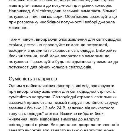
мають різні вимоги до потужності для різних кольорів.
Наприклад, білі світлодіоди зазвичай вимагають більшої
потужності, ніж інші кольори. Обов’язково враховуйте це
при розрахунку необхідної потужності і виборі джерела
живлення.
Таким чином, вибираючи блок живлення для світлодіодної
стрічки, ретельно враховуйте вимоги до потужності,
виходячи з довжини і яскравості світлодіодів. Вибирайте
блок живлення, який може впоратися з вимогами до
потужності і враховуйте будь-які відмінності у вимогах до
потужності для різних кольорів світлодіодів.
Сумісність з напругою
Одним з найважливіших факторів, які слід враховувати
при виборі блоку живлення для світлодіодних стрічок, є
сумісність з напругою. Світлодіодні стрічкові світильники
зазвичай працюють на низькій напрузі постійного струму,
зазвичай близько 12 або 24 В, залежно від конкретного
типу світлодіодної стрічки. Важливо вибрати блок
живлення, який відповідає вимогам до напруги
світлодіодної стрічки. Використання джерела живлення із
занадто високою або занадто низькою напругою може