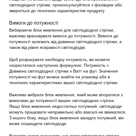
світлодіодної стрічки, проконсультуйтеся з фахівцем або
зверніться до технічних характеристик продукту.
Вимоги до потужності
Вибираючи блок живлення для світлодіодної стрічки,
важливо враховувати вимоги до потужності. Вимоги до
потужності залежать від довжини світлодіодної стрічки, а
також від рівня яскравості світлодіодів.
Щоб розрахувати необхідну потужність, ви можете
скористатися наступною формулою: Потужність =
Довжина світлодіодної стрічки х Ватт на фут. Значення
потужності на фут можна знайти на упаковці або в
технічних характеристиках вашої світлодіодної стрічки.
Важливо вибрати блок живлення, який може впоратися з
вимогами до потужності ваших світлодіодних стрічок.
Якщо блок живлення недостатньо потужний, світлодіоди
можуть працювати неправильно або взагалі не вмикатися.
З іншого боку, якщо блок живлення занадто потужний, він
може пошкодити світлодіоди.
Важливо також зазначити, що деякі світлодіодні стрічки