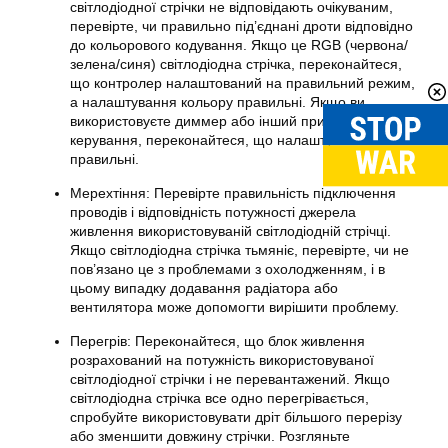
світлодіодної стрічки не відповідають очікуваним,
перевірте, чи правильно під’єднані дроти відповідно
до кольорового кодування. Якщо це RGB (червона/
зелена/синя) світлодіодна стрічка, переконайтеся,
що контролер налаштований на правильний режим,
а налаштування кольору правильні. Якщо ви
використовуєте диммер або інший пристрій
керування, переконайтеся, що налаштування
правильні.
Мерехтіння: Перевірте правильність підключення
проводів і відповідність потужності джерела
живлення використовуваній світлодіодній стрічці.
Якщо світлодіодна стрічка тьмяніє, перевірте, чи не
пов’язано це з проблемами з охолодженням, і в
цьому випадку додавання радіатора або
вентилятора може допомогти вирішити проблему.
Перегрів: Переконайтеся, що блок живлення
розрахований на потужність використовуваної
світлодіодної стрічки і не перевантажений. Якщо
світлодіодна стрічка все одно перегрівається,
спробуйте використовувати дріт більшого перерізу
або зменшити довжину стрічки. Розгляньте