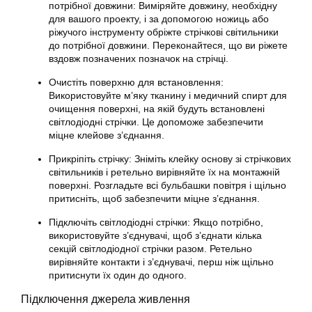
потрібної довжини: Виміряйте довжину, необхідну
для вашого проекту, і за допомогою ножиць або
ріжучого інструменту обріжте стрічкові світильники
до потрібної довжини. Переконайтеся, що ви ріжете
вздовж позначених позначок на стрічці.
Очистіть поверхню для встановлення:
Використовуйте м’яку тканину і медичний спирт для
очищення поверхні, на якій будуть встановлені
світлодіодні стрічки. Це допоможе забезпечити
міцне клейове з’єднання.
Прикріпіть стрічку: Зніміть клейку основу зі стрічкових
світильників і ретельно вирівняйте їх на монтажній
поверхні. Розгладьте всі бульбашки повітря і щільно
притисніть, щоб забезпечити міцне з’єднання.
Підключіть світлодіодні стрічки: Якщо потрібно,
використовуйте з’єднувачі, щоб з’єднати кілька
секцій світлодіодної стрічки разом. Ретельно
вирівняйте контакти і з’єднувачі, перш ніж щільно
притиснути їх один до одного.
Підключення джерела живлення