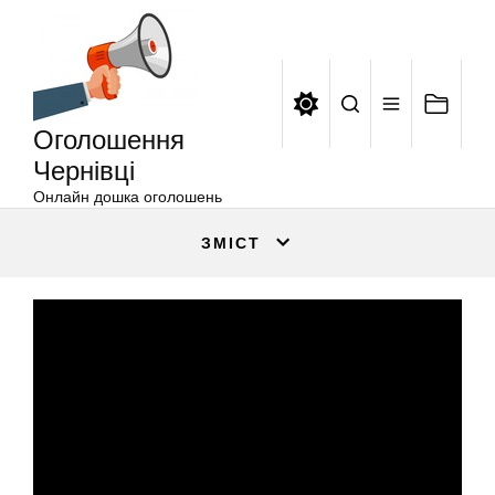
Оголошення
Перейти
Чернівці
до
вмісту
Оголошення
Чернівці
Онлайн дошка оголошень
ЗМІСТ