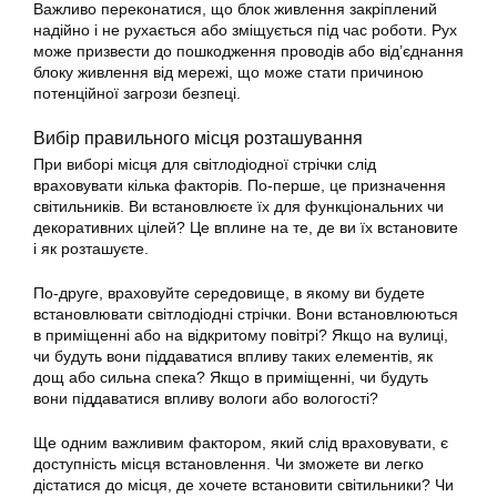
Важливо переконатися, що блок живлення закріплений
надійно і не рухається або зміщується під час роботи. Рух
може призвести до пошкодження проводів або від’єднання
блоку живлення від мережі, що може стати причиною
потенційної загрози безпеці.
Вибір правильного місця розташування
При виборі місця для світлодіодної стрічки слід
враховувати кілька факторів. По-перше, це призначення
світильників. Ви встановлюєте їх для функціональних чи
декоративних цілей? Це вплине на те, де ви їх встановите
і як розташуєте.
По-друге, враховуйте середовище, в якому ви будете
встановлювати світлодіодні стрічки. Вони встановлюються
в приміщенні або на відкритому повітрі? Якщо на вулиці,
чи будуть вони піддаватися впливу таких елементів, як
дощ або сильна спека? Якщо в приміщенні, чи будуть
вони піддаватися впливу вологи або вологості?
Ще одним важливим фактором, який слід враховувати, є
доступність місця встановлення. Чи зможете ви легко
дістатися до місця, де хочете встановити світильники? Чи