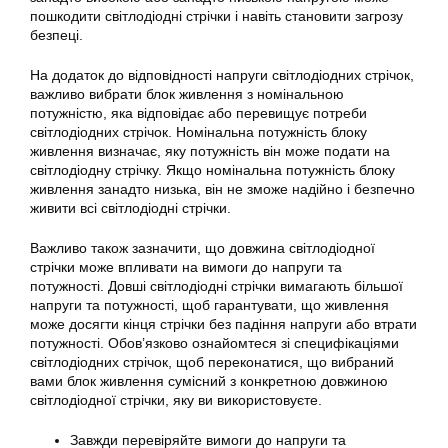
пошкодити світлодіодні стрічки і навіть становити загрозу
безпеці.
На додаток до відповідності напруги світлодіодних стрічок,
важливо вибрати блок живлення з номінальною
потужністю, яка відповідає або перевищує потреби
світлодіодних стрічок. Номінальна потужність блоку
живлення визначає, яку потужність він може подати на
світлодіодну стрічку. Якщо номінальна потужність блоку
живлення занадто низька, він не зможе надійно і безпечно
живити всі світлодіодні стрічки.
Важливо також зазначити, що довжина світлодіодної
стрічки може впливати на вимоги до напруги та
потужності. Довші світлодіодні стрічки вимагають більшої
напруги та потужності, щоб гарантувати, що живлення
може досягти кінця стрічки без падіння напруги або втрати
потужності. Обов’язково ознайомтеся зі специфікаціями
світлодіодних стрічок, щоб переконатися, що вибраний
вами блок живлення сумісний з конкретною довжиною
світлодіодної стрічки, яку ви використовуєте.
Завжди перевіряйте вимоги до напруги та