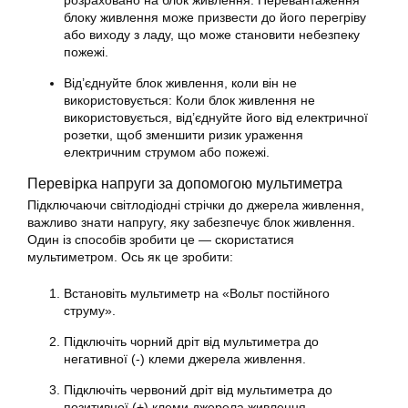
розраховано на блок живлення. Перевантаження
блоку живлення може призвести до його перегріву
або виходу з ладу, що може становити небезпеку
пожежі.
Від’єднуйте блок живлення, коли він не
використовується: Коли блок живлення не
використовується, від’єднуйте його від електричної
розетки, щоб зменшити ризик ураження
електричним струмом або пожежі.
Перевірка напруги за допомогою мультиметра
Підключаючи світлодіодні стрічки до джерела живлення,
важливо знати напругу, яку забезпечує блок живлення.
Один із способів зробити це — скористатися
мультиметром. Ось як це зробити:
Встановіть мультиметр на «Вольт постійного
струму».
Підключіть чорний дріт від мультиметра до
негативної (-) клеми джерела живлення.
Підключіть червоний дріт від мультиметра до
позитивної (+) клеми джерела живлення.