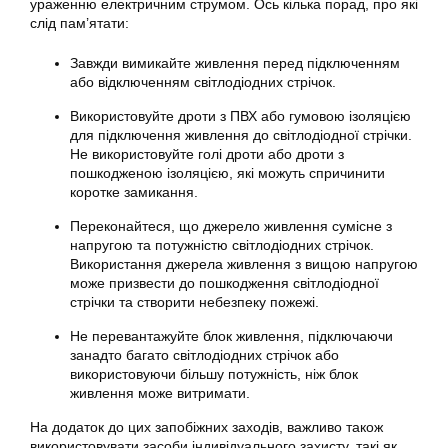
ураженню електричним струмом. Ось кілька порад, про які
слід пам’ятати:
Завжди вимикайте живлення перед підключенням
або відключенням світлодіодних стрічок.
Використовуйте дроти з ПВХ або гумовою ізоляцією
для підключення живлення до світлодіодної стрічки.
Не використовуйте голі дроти або дроти з
пошкодженою ізоляцією, які можуть спричинити
коротке замикання.
Переконайтеся, що джерело живлення сумісне з
напругою та потужністю світлодіодних стрічок.
Використання джерела живлення з вищою напругою
може призвести до пошкодження світлодіодної
стрічки та створити небезпеку пожежі.
Не перевантажуйте блок живлення, підключаючи
занадто багато світлодіодних стрічок або
використовуючи більшу потужність, ніж блок
живлення може витримати.
На додаток до цих запобіжних заходів, важливо також
використовувати засоби індивідуального захисту, такі як