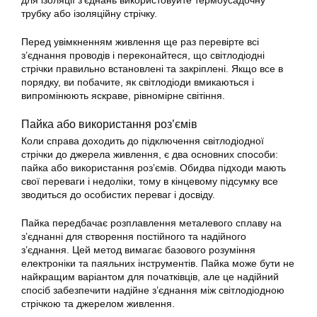
для ізоляції з’єднань використовуйте термоусадочну
трубку або ізоляційну стрічку.
Перед увімкненням живлення ще раз перевірте всі
з’єднання проводів і переконайтеся, що світлодіодні
стрічки правильно встановлені та закріплені. Якщо все в
порядку, ви побачите, як світлодіоди вмикаються і
випромінюють яскраве, рівномірне світіння.
Пайка або використання роз’ємів
Коли справа доходить до підключення світлодіодної
стрічки до джерела живлення, є два основних способи:
пайка або використання роз’ємів. Обидва підходи мають
свої переваги і недоліки, тому в кінцевому підсумку все
зводиться до особистих переваг і досвіду.
Пайка передбачає розплавлення металевого сплаву на
з’єднанні для створення постійного та надійного
з’єднання. Цей метод вимагає базового розуміння
електроніки та паяльних інструментів. Пайка може бути не
найкращим варіантом для початківців, але це надійний
спосіб забезпечити надійне з’єднання між світлодіодною
стрічкою та джерелом живлення.