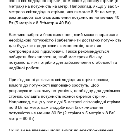
вашої світлодіодної стрічки, помножте довжину стрічки (в
метрах) на потужність на метр. Наприклад, якщо у вас 5-
метрова світлодіодна стрічка, яка вимагає 8 Вт на метр,
вам знадобиться блок живлення потужністю не менше 40
Вт (5 метрів х 8 Вт/метр = 40 Вт).
Важливо вибрати блок живлення, який може впоратися з
необхідною потужністю і забезпечити достатню потужність
для будь-яких додаткових компонентів, таких як
контролери або підсилювачі. Також рекомендується
вибирати блок живлення, який має трохи більшу
потужність, ніж потрібно для забезпечення стабільної та
надійної роботи.
При з’єднанні декількох світлодіодних стрічок разом,
вимоги до потужності відповідно зростуть. Щоб
розрахувати загальну потужність, необхідну для декількох
стрічок, складіть потужність кожної окремої стрічки.
Наприклад, якщо у вас є дві 5-метрові світлодіодні стрічки
по 8 Вт на метр, вам знадобиться блок живлення
потужністю не менше 80 Вт (2 стрічки х 5 метрів х 8 Вт/
метр = 80 Вт).
Якщо ви не впевнені щодо вимог до електроживлення