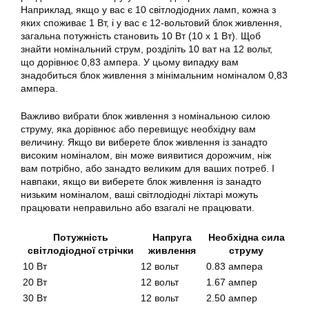
Наприклад, якщо у вас є 10 світлодіодних ламп, кожна з
яких споживає 1 Вт, і у вас є 12-вольтовий блок живлення,
загальна потужність становить 10 Вт (10 х 1 Вт). Щоб
знайти номінальний струм, розділіть 10 ват на 12 вольт,
що дорівнює 0,83 ампера. У цьому випадку вам
знадобиться блок живлення з мінімальним номіналом 0,83
ампера.
Важливо вибрати блок живлення з номінальною силою
струму, яка дорівнює або перевищує необхідну вам
величину. Якщо ви виберете блок живлення із занадто
високим номіналом, він може виявитися дорожчим, ніж
вам потрібно, або занадто великим для ваших потреб. І
навпаки, якщо ви виберете блок живлення із занадто
низьким номіналом, ваші світлодіодні ліхтарі можуть
працювати неправильно або взагалі не працювати.
Потужність
Напруга
Необхідна сила
світлодіодної стрічки
живлення
струму
10 Вт
12 вольт
0.83 ампера
20 Вт
12 вольт
1.67 ампер
30 Вт
12 вольт
2.50 ампер