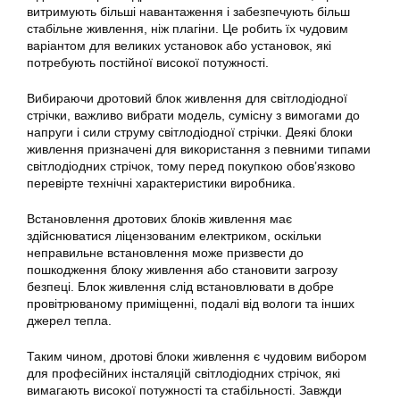
витримують більші навантаження і забезпечують більш
стабільне живлення, ніж плагіни. Це робить їх чудовим
варіантом для великих установок або установок, які
потребують постійної високої потужності.
Вибираючи дротовий блок живлення для світлодіодної
стрічки, важливо вибрати модель, сумісну з вимогами до
напруги і сили струму світлодіодної стрічки. Деякі блоки
живлення призначені для використання з певними типами
світлодіодних стрічок, тому перед покупкою обов’язково
перевірте технічні характеристики виробника.
Встановлення дротових блоків живлення має
здійснюватися ліцензованим електриком, оскільки
неправильне встановлення може призвести до
пошкодження блоку живлення або становити загрозу
безпеці. Блок живлення слід встановлювати в добре
провітрюваному приміщенні, подалі від вологи та інших
джерел тепла.
Таким чином, дротові блоки живлення є чудовим вибором
для професійних інсталяцій світлодіодних стрічок, які
вимагають високої потужності та стабільності. Завжди