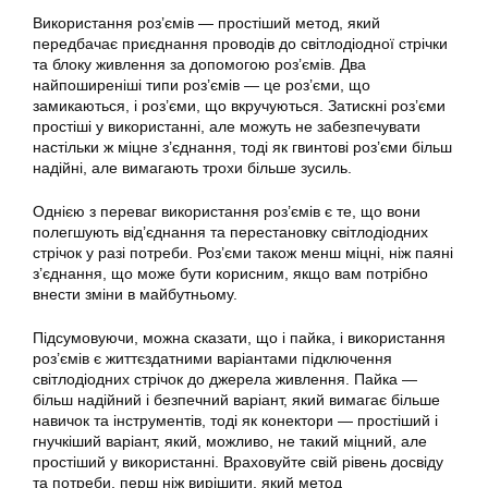
Використання роз’ємів — простіший метод, який
передбачає приєднання проводів до світлодіодної стрічки
та блоку живлення за допомогою роз’ємів. Два
найпоширеніші типи роз’ємів — це роз’єми, що
замикаються, і роз’єми, що вкручуються. Затискні роз’єми
простіші у використанні, але можуть не забезпечувати
настільки ж міцне з’єднання, тоді як гвинтові роз’єми більш
надійні, але вимагають трохи більше зусиль.
Однією з переваг використання роз’ємів є те, що вони
полегшують від’єднання та перестановку світлодіодних
стрічок у разі потреби. Роз’єми також менш міцні, ніж паяні
з’єднання, що може бути корисним, якщо вам потрібно
внести зміни в майбутньому.
Підсумовуючи, можна сказати, що і пайка, і використання
роз’ємів є життєздатними варіантами підключення
світлодіодних стрічок до джерела живлення. Пайка —
більш надійний і безпечний варіант, який вимагає більше
навичок та інструментів, тоді як конектори — простіший і
гнучкіший варіант, який, можливо, не такий міцний, але
простіший у використанні. Враховуйте свій рівень досвіду
та потреби, перш ніж вирішити, який метод