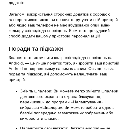
додатків.
Загалом, використання сторонніх додатків є хорошою
альтернативою, якщо ви не хочете рутувати свій пристрій
або якщо ваш телефон не має вбудованої опції зміни
кольору світлодіода сповіщень. Крім того, це чудовий
спосіб додати вашому пристрою персоналізації!
Поради та підказки
Знання того, як змінити колір світлодіода сповіщень на
Android, — це лише початок того, як зробити ваш пристрій
Android по-справжньому вашим власним. Ось ще кілька
порад та підказок, які допоможуть налаштувати ваш
пристрій:
Змініть шпалери: Ви можете легко змінити шпалери
домашнього екрана та екрана блокування,
перейшовши до програми «Налаштування» і
вибравши «Шпалери». Ви можете вибрати одне з
безлічі попередньо завантажених зображень або
використати власне.
Налаштуйте свої віджети: Віджети Android — це