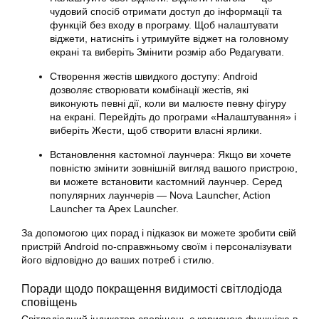
чудовий спосіб отримати доступ до інформації та
функцій без входу в програму. Щоб налаштувати
віджети, натисніть і утримуйте віджет на головному
екрані та виберіть Змінити розмір або Редагувати.
Створення жестів швидкого доступу: Android
дозволяє створювати комбінації жестів, які
виконують певні дії, коли ви малюєте певну фігуру
на екрані. Перейдіть до програми «Налаштування» і
виберіть Жести, щоб створити власні ярлики.
Встановлення кастомної лаунчера: Якщо ви хочете
повністю змінити зовнішній вигляд вашого пристрою,
ви можете встановити кастомний лаунчер. Серед
популярних лаунчерів — Nova Launcher, Action
Launcher та Apex Launcher.
За допомогою цих порад і підказок ви можете зробити свій
пристрій Android по-справжньому своїм і персоналізувати
його відповідно до ваших потреб і стилю.
Поради щодо покращення видимості світлодіода
сповіщень