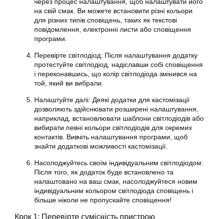
через процес налаштування, щоб налаштувати його
на свій смак. Ви можете встановити різні кольори
для різних типів сповіщень, таких як текстові
повідомлення, електронні листи або сповіщення
програми.
Перевірте світлодіод: Після налаштування додатку
протестуйте світлодіод, надіславши собі сповіщення
і переконавшись, що колір світлодіода змінився на
той, який ви вибрали.
Налаштуйте далі: Деякі додатки для кастомізації
дозволяють здійснювати розширені налаштування,
наприклад, встановлювати шаблони світлодіодів або
вибирати певні кольори світлодіодів для окремих
контактів. Вивчіть налаштування програми, щоб
знайти додаткові можливості кастомізації.
Насолоджуйтесь своїм індивідуальним світлодіодом:
Після того, як додаток буде встановлено та
налаштовано на ваш смак, насолоджуйтеся новим
індивідуальним кольором світлодіода сповіщень і
більше ніколи не пропускайте сповіщення!
Крок 1: Перевірте сумісність пристрою