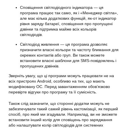
Сповіщення світлодіодного індикатора — ця
програма працює так само, як і «Менеджер світла»,
але має кілька додаткових функцій, як-от індикатор
рівня заряду батареї, сповіщення про пропущені
дзвінки та підтримка майже всіх кольорів
світлодіодів.
Світлодіод живлення — ця програма дозволяє
призначити власні кольори та частоту блимання для
окремих контактів або груп. Ви також можете
встановити власні шаблони для SMS-повідомлень і
пропущених дзвінків.
Зверніть увагу, що ці програми можуть працювати не на
всіх пристроях Android, особливо на тих, що мають
модифіковану ОС. Перед завантаженням обов’язково
перевірте відгуки про програму та її сумісність.
Також слід зазначити, що сторонні додатки можуть не
забезпечувати такий самий рівень кастомізації, як перший
спосіб, про який ми згадували. Наприклад, ви не зможете
встановити інший колір для сповіщень про заряджання
або налаштувати колір світлодіодів для системних