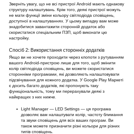
Зверніть увагу, що не всі пристрої Android мають однакову
структуру налаштувань. Крім того, деякі пристрої можуть
не мати функції зміни кольору світлодіода сповіщень,
доступної в налаштуваннях. У цьому випадку вам може
знадобитися завантажити сторонній додаток або
скористатися спеціальним ПЗП, щоб виконати цю
настройку.
Спосіб 2: Використання сторонніх додатків
Якщо ви не хочете проходити через клопоти з рутуванням
вашого Android-пристрою лише для того, щоб змінити
колір світлодіода сповіщень, ви можете скористатися
сторонніми програмами, які дозволяють налаштовувати
підсвічування для кожного додатка. У Google Play Маркеті
є досить багато додатків, які пропонують таку
функціональність, тому ми перерахували деякі з
найкращих з них нижче.
Light Manager — LED Settings — ця програма
дозволяє вам налаштувати колір, частоту блимання
та звуки сповіщень для всіх ваших програм. Ви
також можете призначити різні кольори для різних
типів сповіщень.