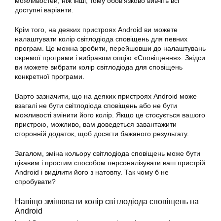
можливостей, ніж інші, тому обов’язково вивчіть всі
доступні варіанти.
Крім того, на деяких пристроях Android ви можете
налаштувати колір світлодіода сповіщень для певних
програм. Це можна зробити, перейшовши до налаштувань
окремої програми і вибравши опцію «Сповіщення». Звідси
ви можете вибрати колір світлодіода для сповіщень
конкретної програми.
Варто зазначити, що на деяких пристроях Android може
взагалі не бути світлодіода сповіщень або не бути
можливості змінити його колір. Якщо це стосується вашого
пристрою, можливо, вам доведеться завантажити
сторонній додаток, щоб досягти бажаного результату.
Загалом, зміна кольору світлодіода сповіщень може бути
цікавим і простим способом персоналізувати ваш пристрій
Android і виділити його з натовпу. Так чому б не
спробувати?
Навіщо змінювати колір світлодіода сповіщень на
Android