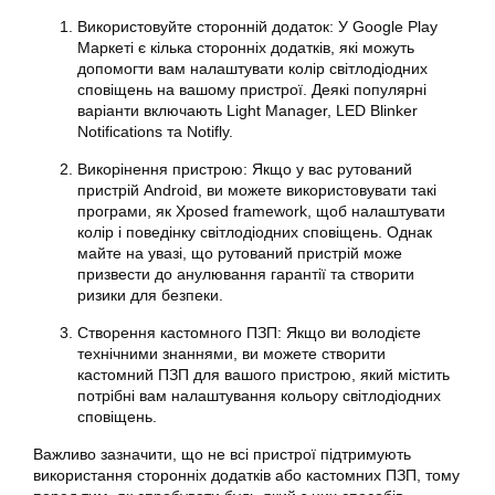
Використовуйте сторонній додаток: У Google Play
Маркеті є кілька сторонніх додатків, які можуть
допомогти вам налаштувати колір світлодіодних
сповіщень на вашому пристрої. Деякі популярні
варіанти включають Light Manager, LED Blinker
Notifications та Notifly.
Викорінення пристрою: Якщо у вас рутований
пристрій Android, ви можете використовувати такі
програми, як Xposed framework, щоб налаштувати
колір і поведінку світлодіодних сповіщень. Однак
майте на увазі, що рутований пристрій може
призвести до анулювання гарантії та створити
ризики для безпеки.
Створення кастомного ПЗП: Якщо ви володієте
технічними знаннями, ви можете створити
кастомний ПЗП для вашого пристрою, який містить
потрібні вам налаштування кольору світлодіодних
сповіщень.
Важливо зазначити, що не всі пристрої підтримують
використання сторонніх додатків або кастомних ПЗП, тому