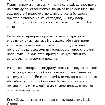
Перш ніж намагатися змінити колір світлодіода сповіщень
на вашому пристрої Android, важливо переконатися, що
ваш пристрій підтримує цю функцію. Хоча більшість
пристроїв Android мають світлодіодний індикатор
сповіщень, не всі з них дозволяють налаштовувати його
колір.
Ви можете перевірити сумісність вашого пристрою,
спершу ознайомившись з інструкцією або технічними
характеристиками пристрою в Інтернеті. Деякі нові
пристрої можуть дозволити кастомізацію через системні
налаштування, але старі пристрої можуть вимагати
встановлення сторонніх додатків.
Якщо ваш пристрій не підтримує зміну кольору світлодіода
сповіщень, є інші способи налаштувати сповіщення на
вашому пристрої. Ви можете змінити мелодію сповіщення
або вібрацію, щоб зробити його більш помітним, або
призначити різні мелодії та звуки сповіщень для певних
контактів чи програм.
Крок 2: Завантажте та встановіть програму LED
Control