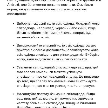
Світлодіодний індикатор сповіщень є корисною функцією в
Android, але його можна легко не помітити. Ось кілька
порад, які допоможуть вам не пропустити важливі
сповіщення:
Виберіть яскравий колір світлодіода: Яскравий колір
світлодіода, наприклад, червоний або синій, буде
більш помітним, ніж тьмяний колір, наприклад,
зелений або жовтий.
Використовуйте власний колір світлодіода: Багато
пристроїв Android дозволяють налаштовувати колір
світлодіода сповіщень для різних додатків. Виберіть
колір, який виділяється і який легко впізнати.
Увімкнути світлодіодний спалах: якщо ваш пристрій
має спалах камери, ви можете увімкнути
сповіщення про світлодіодний спалах. Це призведе
до того, що спалах блиматиме, коли ви отримуєте
сповіщення, що значно ускладнить його пропуск.
Налаштуйте частоту блимання світлодіода: Якщо
ваш пристрій дозволяє, ви можете налаштувати
частоту блимання світлодіода. Швидше блимання
буде більш помітним, ніж повільне.