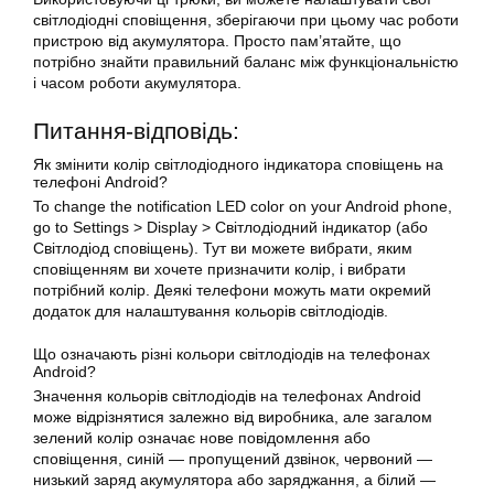
світлодіодні сповіщення, зберігаючи при цьому час роботи
пристрою від акумулятора. Просто пам’ятайте, що
потрібно знайти правильний баланс між функціональністю
і часом роботи акумулятора.
Питання-відповідь:
Як змінити колір світлодіодного індикатора сповіщень на
телефоні Android?
To change the notification LED color on your Android phone,
go to Settings > Display > Світлодіодний індикатор (або
Світлодіод сповіщень). Тут ви можете вибрати, яким
сповіщенням ви хочете призначити колір, і вибрати
потрібний колір. Деякі телефони можуть мати окремий
додаток для налаштування кольорів світлодіодів.
Що означають різні кольори світлодіодів на телефонах
Android?
Значення кольорів світлодіодів на телефонах Android
може відрізнятися залежно від виробника, але загалом
зелений колір означає нове повідомлення або
сповіщення, синій — пропущений дзвінок, червоний —
низький заряд акумулятора або заряджання, а білий —