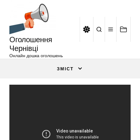
Оголошення
Перейти
Чернівці
до
вмісту
Оголошення
Чернівці
Онлайн дошка оголошень
ЗМІСТ