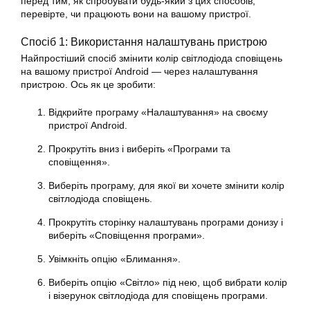
перед тим, як спробувати будь-який з цих способів,
перевірте, чи працюють вони на вашому пристрої.
Спосіб 1: Використання налаштувань пристрою
Найпростіший спосіб змінити колір світлодіода сповіщень
на вашому пристрої Android — через налаштування
пристрою. Ось як це зробити:
Відкрийте програму «Налаштування» на своєму
пристрої Android.
Прокрутіть вниз і виберіть «Програми та
сповіщення».
Виберіть програму, для якої ви хочете змінити колір
світлодіода сповіщень.
Прокрутіть сторінку налаштувань програми донизу і
виберіть «Сповіщення програми».
Увімкніть опцію «Блимання».
Виберіть опцію «Світло» під нею, щоб вибрати колір
і візерунок світлодіода для сповіщень програми.