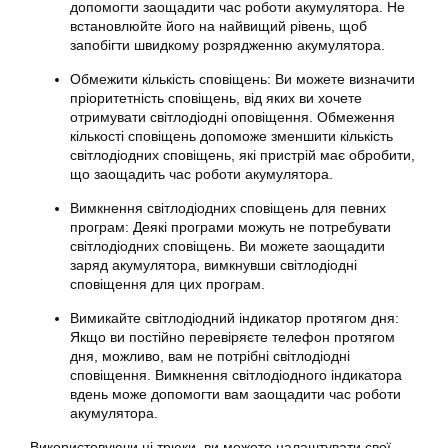
допомогти заощадити час роботи акумулятора. Не
встановлюйте його на найвищий рівень, щоб
запобігти швидкому розрядженню акумулятора.
Обмежити кількість сповіщень: Ви можете визначити
пріоритетність сповіщень, від яких ви хочете
отримувати світлодіодні оповіщення. Обмеження
кількості сповіщень допоможе зменшити кількість
світлодіодних сповіщень, які пристрій має обробити,
що заощадить час роботи акумулятора.
Вимкнення світлодіодних сповіщень для певних
програм: Деякі програми можуть не потребувати
світлодіодних сповіщень. Ви можете заощадити
заряд акумулятора, вимкнувши світлодіодні
сповіщення для цих програм.
Вимикайте світлодіодний індикатор протягом дня:
Якщо ви постійно перевіряєте телефон протягом
дня, можливо, вам не потрібні світлодіодні
сповіщення. Вимкнення світлодіодного індикатора
вдень може допомогти вам заощадити час роботи
акумулятора.
Використовуючи ці трюки, ви можете налаштувати свої