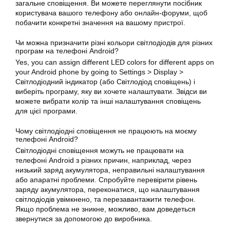
загальне сповіщення. Ви можете переглянути посібник
користувача вашого телефону або онлайн-форуми, щоб
побачити конкретні значення на вашому пристрої.
Чи можна призначити різні кольори світлодіодів для різних
програм на телефоні Android?
Yes, you can assign different LED colors for different apps on
your Android phone by going to Settings > Display >
Світлодіодний індикатор (або Світлодіод сповіщень) і
виберіть програму, яку ви хочете налаштувати. Звідси ви
можете вибрати колір та інші налаштування сповіщень
для цієї програми.
Чому світлодіодні сповіщення не працюють на моєму
телефоні Android?
Світлодіодні сповіщення можуть не працювати на
телефоні Android з різних причин, наприклад, через
низький заряд акумулятора, неправильні налаштування
або апаратні проблеми. Спробуйте перевірити рівень
заряду акумулятора, переконатися, що налаштування
світлодіодів увімкнено, та перезавантажити телефон.
Якщо проблема не зникне, можливо, вам доведеться
звернутися за допомогою до виробника.