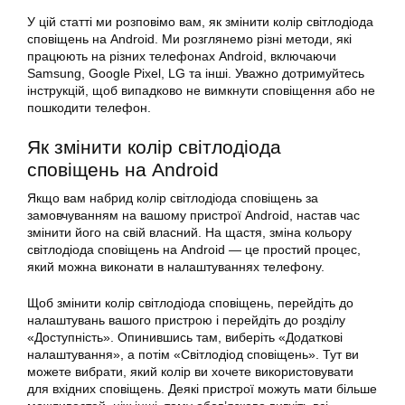
У цій статті ми розповімо вам, як змінити колір світлодіода
сповіщень на Android. Ми розглянемо різні методи, які
працюють на різних телефонах Android, включаючи
Samsung, Google Pixel, LG та інші. Уважно дотримуйтесь
інструкцій, щоб випадково не вимкнути сповіщення або не
пошкодити телефон.
Як змінити колір світлодіода
сповіщень на Android
Якщо вам набрид колір світлодіода сповіщень за
замовчуванням на вашому пристрої Android, настав час
змінити його на свій власний. На щастя, зміна кольору
світлодіода сповіщень на Android — це простий процес,
який можна виконати в налаштуваннях телефону.
Щоб змінити колір світлодіода сповіщень, перейдіть до
налаштувань вашого пристрою і перейдіть до розділу
«Доступність». Опинившись там, виберіть «Додаткові
налаштування», а потім «Світлодіод сповіщень». Тут ви
можете вибрати, який колір ви хочете використовувати
для вхідних сповіщень. Деякі пристрої можуть мати більше