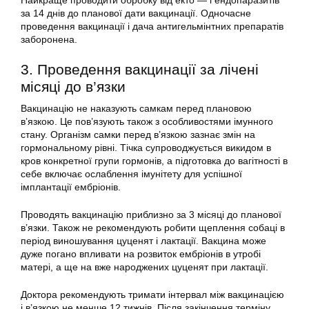
Найкраще проводити обробку від екто — і ендопаразитів
за 14 днів до планової дати вакцинації. Одночасне
проведення вакцинації і дача антигельмінтних препаратів
заборонена.
3. Проведення вакцинації за лічені
місяці до в’язки
Вакцинацію не наказують самкам перед плановою
в’язкою. Це пов’язують також з особливостями імунного
стану. Організм самки перед в’язкою зазнає змін на
гормональному рівні. Тічка супроводжується викидом в
кров конкретної групи гормонів, а підготовка до вагітності в
себе включає ослаблення імунітету для успішної
імплантації ембріонів.
Проводять вакцинацію приблизно за 3 місяці до планової
в’язки. Також не рекомендують робити щеплення собаці в
період виношування цуценят і лактації. Вакцина може
дуже погано впливати на розвиток ембріонів в утробі
матері, а ще на вже народжених цуценят при лактації.
Доктора рекомендують тримати інтервал між вакцинацією
і в’язкою не менше 12 тижнів. Після закінчення терміну