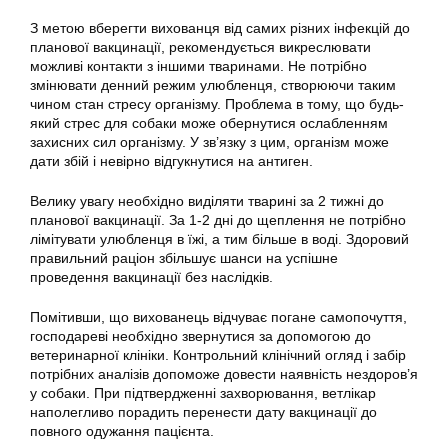
З метою вберегти вихованця від самих різних інфекцій до
планової вакцинації, рекомендується викреслювати
можливі контакти з іншими тваринами. Не потрібно
змінювати денний режим улюбленця, створюючи таким
чином стан стресу організму. Проблема в тому, що будь-
який стрес для собаки може обернутися ослабленням
захисних сил організму. У зв’язку з цим, організм може
дати збій і невірно відгукнутися на антиген.
Велику увагу необхідно виділяти тварині за 2 тижні до
планової вакцинації. За 1-2 дні до щеплення не потрібно
лімітувати улюбленця в їжі, а тим більше в воді. Здоровий
правильний раціон збільшує шанси на успішне
проведення вакцинації без наслідків.
Помітивши, що вихованець відчуває погане самопочуття,
господареві необхідно звернутися за допомогою до
ветеринарної клініки. Контрольний клінічний огляд і забір
потрібних аналізів допоможе довести наявність нездоров’я
у собаки. При підтвердженні захворювання, ветлікар
наполегливо порадить перенести дату вакцинації до
повного одужання пацієнта.