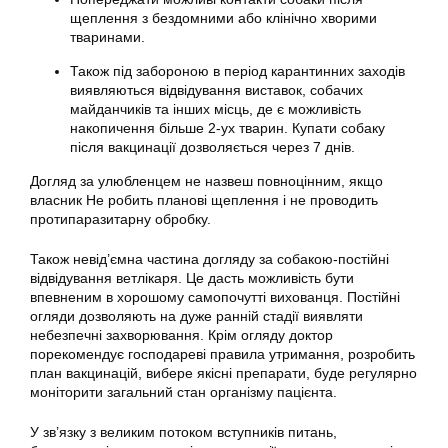
щеплення з бездомними або клінічно хворими
тваринами.
Також під забороною в період карантинних заходів
виявляються відвідування виставок, собачих
майданчиків та інших місць, де є можливість
накопичення більше 2-ух тварин. Купати собаку
після вакцинації дозволяється через 7 днів.
Догляд за улюбленцем не назвеш повноцінним, якщо
власник Не робить планові щеплення і не проводить
протипаразитарну обробку.
Також невід’ємна частина догляду за собакою-постійні
відвідування ветлікаря. Це дасть можливість бути
впевненим в хорошому самопочутті вихованця. Постійні
огляди дозволяють на дуже ранній стадії виявляти
небезпечні захворювання. Крім огляду доктор
порекомендує господареві правила утримання, розробить
план вакцинацій, вибере якісні препарати, буде регулярно
моніторити загальний стан організму пацієнта.
У зв’язку з великим потоком вступників питань,