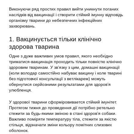
Виконуючи ряд простих правил вийти уникнути поганих
наслідків від вакцинації і створити стійкий імунну відповідь
організму тварини до небезпечних інфекційних
захворювань.
1. Вакцинується тільки клінічно
здорова тварина
Одне з дуже важливих умов правил, якого необхідно
триматися-вакцинація проходить тільки повністю клінічно
здоровим тваринам. У зв’язку з цим, домашні вакцинації
(коли володар самостійно набуває вакцину і коле тварині
без підготовчої консультації з ветлікарем) можуть
обернутися серйозними результатами для здоров’я
улюбленця.
У здорової тварини сформіровивается стійкий імунітет.
Протягом тижня до проведення дії потрібно ретельно
стежити за будь-якими зміною в стані здоров’я собаки.
Важливо поміряти температуру тіла, стежити за якістю
стільця, відзначати зміни кольору помітних слизових
оболонок.