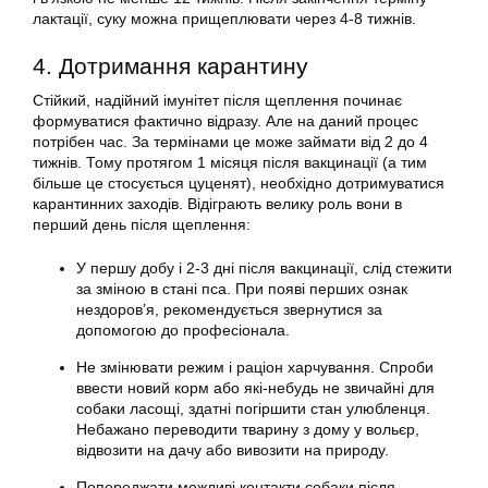
лактації, суку можна прищеплювати через 4-8 тижнів.
4. Дотримання карантину
Стійкий, надійний імунітет після щеплення починає
формуватися фактично відразу. Але на даний процес
потрібен час. За термінами це може займати від 2 до 4
тижнів. Тому протягом 1 місяця після вакцинації (а тим
більше це стосується цуценят), необхідно дотримуватися
карантинних заходів. Відіграють велику роль вони в
перший день після щеплення:
У першу добу і 2-3 дні після вакцинації, слід стежити
за зміною в стані пса. При появі перших ознак
нездоров’я, рекомендується звернутися за
допомогою до професіонала.
Не змінювати режим і раціон харчування. Спроби
ввести новий корм або які-небудь не звичайні для
собаки ласощі, здатні погіршити стан улюбленця.
Небажано переводити тварину з дому у вольєр,
відвозити на дачу або вивозити на природу.
Попереджати можливі контакти собаки після