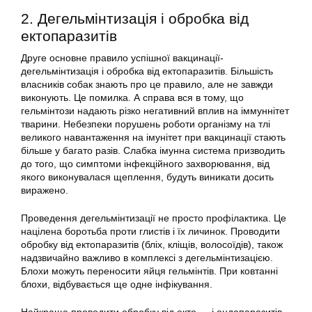
2. Дегельмінтизація і обробка від
ектопаразитів
Друге основне правило успішної вакцинації-
дегельмінтизація і обробка від ектопаразитів. Більшість
власників собак знають про це правило, але не завжди
виконують. Це помилка. А справа вся в тому, що
гельмінтози надають різко негативний вплив на іммуннітет
тварини. Небезпеки порушень роботи організму на тлі
великого навантаження на імунітет при вакцинації стають
більше у багато разів. Слабка імунна система призводить
до того, що симптоми інфекційного захворювання, від
якого виконувалася щеплення, будуть виникати досить
виражено.
Проведення дегельмінтизації не просто профілактика. Це
націлена боротьба проти глистів і їх личинок. Проводити
обробку від ектопаразитів (бліх, кліщів, волосоїдів), також
надзвичайно важливо в комплексі з дегельмінтизацією.
Блохи можуть переносити яйця гельмінтів. При ковтанні
блохи, відбувається ще одне інфікування.