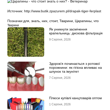
Источник: http://www.butik.zpazurem.pl/drapak-tiger-ferplast
Позначки:
для
,
знать
,
них
,
стоит
,
Тварини
,
Царапины
,
что
Тварини
Як уникнути засмічення
крапельниць: дискова фільтрація
9 Серпня, 2026
Здоров’я починається з ротової
порожнини: як гігієна впливає на
шлунок та імунітет
7 Серпня, 2026
Плюси купівлі канцтоварів оптом
1 Серпня, 2026