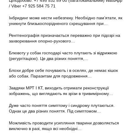
Цілодобово: +7 495 532 89 00 (багатоканальний) WatsApp
/ Viber +7 925 584 75 71
Інбридинг може нести небезпеку. Необхідно пам’ятати, як
уникнути близькоспорідненого схрещування при…
Рентгенографія призначається переважно при підозрі на
захворювання опорно-рухового…
Блювоту у собак господарі часто плутають зі відрижкою
(регургітацією). Це два різних поняття,…
Блохи добре себе почувають і в оселях, де немає кішок
або собак. Паразитам для продовження…
Завдяки МРТ І КТ, виходить отримати реконструкції
зображень, що виглядають як зрізи в тривимірному…
Дуже часто поняття симптому і синдрому плутаються.
Однак це два різних поняття. Під симптомом…
Можливість проводити усипляння тварини дозволяється
виключно в разі, якщо всі необхідні…