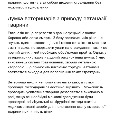
тварини, що тягнуть за собою щоденні страждання без
можливості відновлення.
Думка ветеринарів з приводу евтаназії
тварини
Евтаназія якщо перевести з давньогрецької означає
Хороша або легка смерть. З боку зоозахисників рішення
звучить один-евтаназія це зло і кожна жива істота має піти
з життя сама, не звертаючи уваги на страждання, так як це
певний шлях, який необхідно обов’язково пройти. Однак у
ветеринарних лікарів на даний рахунок інша думка. Якщо
вихованець сильно травмований, хворий летальною
хворобою, що приносить виключно тортури, евтаназія
вважається виходом для полегшення таких страждань.
Ветеринар ніколи не призначає евтаназію, а тільки
пропонує господареві самостійно вирішити . Можливість
проводити усипляння тварини дозволяється виключно в
разі, якщо всі необхідні можливі дослідження були
проведені, всі лікувальні та хірургічні методи вжиті, а
медикаментозні засоби для полегшення стану вмираючої
тварини припиняють діяти.