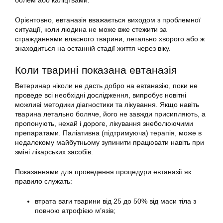
болем або каліцтвами.
Орієнтовно, евтаназія вважається виходом з проблемної
ситуації, коли людина не може вже стежити за
стражданнями власного тварини, летально хворого або ж
знаходиться на останній стадії життя через віку.
Коли тварині показана евтаназія
Ветеринар ніколи не дасть добро на евтаназію, поки не
проведе всі необхідні дослідження, випробує новітні
можливі методики діагностики та лікування. Якщо навіть
тварина летально боляче, його не завжди присипляють, а
пропонують, нехай і дороге, лікування знеболюючими
препаратами. Паліативна (підтримуюча) терапія, може в
недалекому майбутньому зупинити працювати навіть при
зміні лікарських засобів.
Показаннями для проведення процедури евтаназії як
правило служать:
втрата ваги тварини від 25 до 50% від маси тіла з
повною атрофією м’язів;