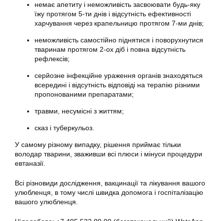
немає апетиту і неможливість засвоювати будь-яку
їжу протягом 5-ти днів і відсутність ефективності
харчування через крапельницю протягом 7-ми днів;
неможливість самостійно піднятися і поворухнутися
тваринам протягом 2-ох діб і повна відсутність
рефлексів;
серйозне інфекційне ураження органів знаходяться
всередині і відсутність відповіді на терапію різними
пропонованими препаратами;
травми, несумісні з життям;
сказ і туберкульоз.
У самому різному випадку, рішення приймає тільки
володар тварини, зваживши всі плюси і мінуси процедури
евтаназії.
Всі різновиди дослідження, вакцинації та лікування вашого
улюбленця, в тому числі швидка допомога і госпіталізацію
вашого улюбленця.