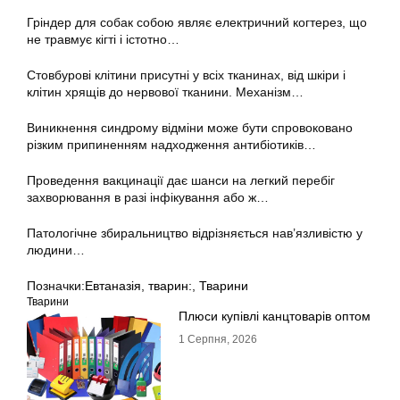
Гріндер для собак собою являє електричний когтерез, що
не травмує кігті і істотно…
Стовбурові клітини присутні у всіх тканинах, від шкіри і
клітин хрящів до нервової тканини. Механізм…
Виникнення синдрому відміни може бути спровоковано
різким припиненням надходження антибіотиків…
Проведення вакцинації дає шанси на легкий перебіг
захворювання в разі інфікування або ж…
Патологічне збиральництво відрізняється нав’язливістю у
людини…
Позначки:
Евтаназія
,
тварин:
,
Тварини
Тварини
Плюси купівлі канцтоварів оптом
1 Серпня, 2026