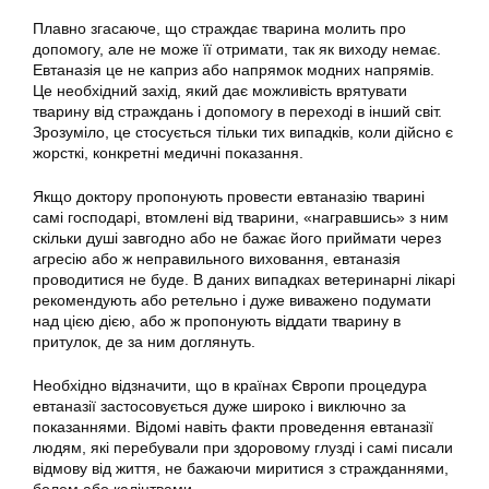
Плавно згасаюче, що страждає тварина молить про
допомогу, але не може її отримати, так як виходу немає.
Евтаназія це не каприз або напрямок модних напрямів.
Це необхідний захід, який дає можливість врятувати
тварину від страждань і допомогу в переході в інший світ.
Зрозуміло, це стосується тільки тих випадків, коли дійсно є
жорсткі, конкретні медичні показання.
Якщо доктору пропонують провести евтаназію тварині
самі господарі, втомлені від тварини, «награвшись» з ним
скільки душі завгодно або не бажає його приймати через
агресію або ж неправильного виховання, евтаназія
проводитися не буде. В даних випадках ветеринарні лікарі
рекомендують або ретельно і дуже виважено подумати
над цією дією, або ж пропонують віддати тварину в
притулок, де за ним доглянуть.
Необхідно відзначити, що в країнах Європи процедура
евтаназії застосовується дуже широко і виключно за
показаннями. Відомі навіть факти проведення евтаназії
людям, які перебували при здоровому глузді і самі писали
відмову від життя, не бажаючи миритися з стражданнями,